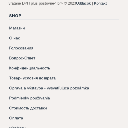
vrátane DPH plus poštovné< br> © 2023
Odtlačok
|
Kontakt
SHOP
Магазин
О нас
Голосования
Вопрос-Ответ
Конфиденциальность
Товар- условия возврата
Oprava a výstavba - vysvetľujúca poznámka
Podmienky používania
Стоимость доставки
Оплата