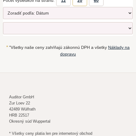
Počet výsledkov na stranu:
12
20
60
*
"Všetky naše ceny zahŕňajú zákonnú DPH a všetky
Náklady na
dopravu
Auditor GmbH
Zur Loev 22
42489 Wülfrath
HRB 22517
Okresný súd Wuppertal
* Všetky ceny platia len pre internetový obchod