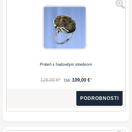
Prsteň s hadovitým striebrom
*
*
126,00 €
109,00 €
Od:
PODROBNOSTI