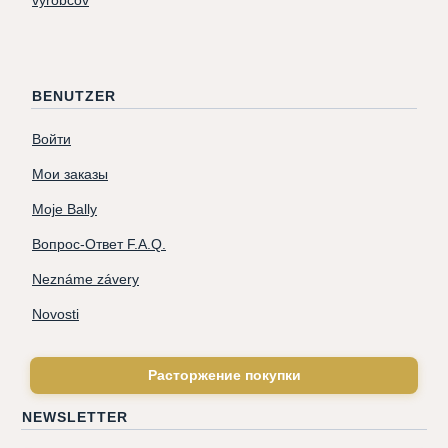
výrobcov
BENUTZER
Войти
Мои заказы
Moje Bally
Вопрос-Ответ F.A.Q.
Neznáme závery
Novosti
Расторжение покупки
NEWSLETTER