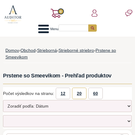
0
Menu
Domov
›
Obchod
›
Strieborná
›
Strieborné striebro
›
Prstene so
Smeevikom
Prstene so Smeevikom - Prehľad produktov
Počet výsledkov na stranu:
12
20
60