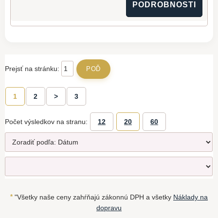
PODROBNOSTI
Prejsť na stránku:
1
2
>
3
Počet výsledkov na stranu:
12
20
60
*
"Všetky naše ceny zahŕňajú zákonnú DPH a všetky
Náklady na
dopravu