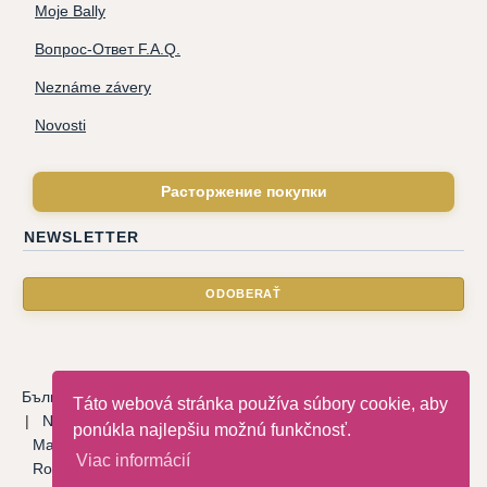
Moje Bally
Вопрос-Ответ F.A.Q.
Neznáme závery
Novosti
Расторжение покупки
NEWSLETTER
Български
|
Català
|
Deutsche
|
Hrvatski
|
Čeština
|
Dansk
Táto webová stránka používa súbory cookie, aby
|
Nederlandse
|
English
|
Eesti keel
|
Français
|
Ελληνικά
|
ponúkla najlepšiu možnú funkčnosť.
Magyar
|
Italiano
|
Latviski
|
Norsk
|
Polski
|
Português
|
Viac informácií
Română
|
Русский
|
Српски
|
Slovenský
|
Slovenščina
|