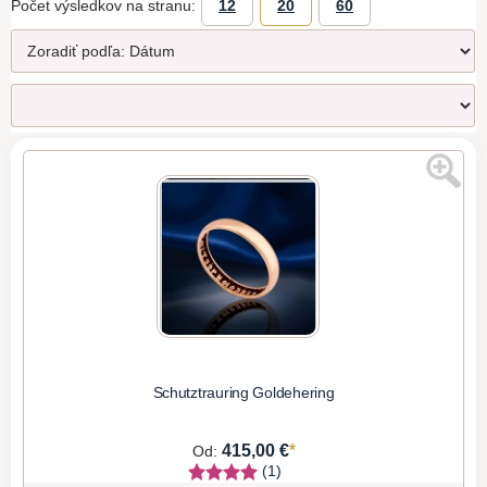
Počet výsledkov na stranu:
12
20
60
Schutztrauring Goldehering
*
415,00 €
Od:
(1)