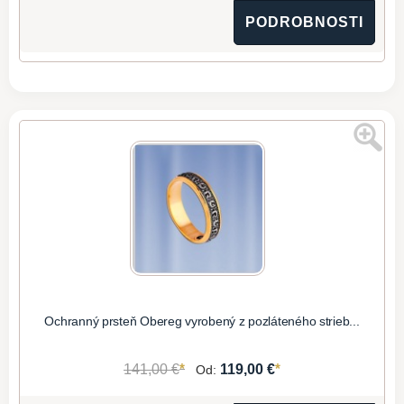
PODROBNOSTI
Ochranný prsteň Obereg vyrobený z pozláteného strieb...
*
*
141,00 €
119,00 €
Od: