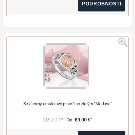
PODROBNOSTI
Strieborný amuletový prsteň so zlatým "Medusa"
*
*
115,00 €
89,00 €
Od: