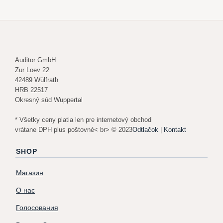
Auditor GmbH
Zur Loev 22
42489 Wülfrath
HRB 22517
Okresný súd Wuppertal
* Všetky ceny platia len pre internetový obchod
vrátane DPH plus poštovné< br> © 2023
Odtlačok
|
Kontakt
SHOP
Магазин
О нас
Голосования