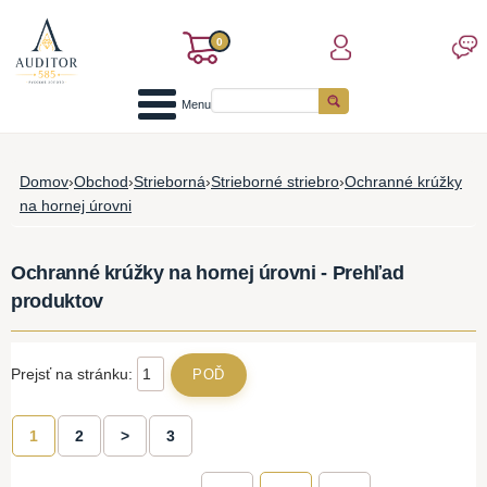
0
Menu
Domov
›
Obchod
›
Strieborná
›
Strieborné striebro
›
Ochranné krúžky
na hornej úrovni
Ochranné krúžky na hornej úrovni - Prehľad
produktov
Prejsť na stránku:
1
2
>
3