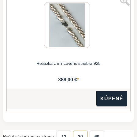
Retiazka z mincového striebra 925
*
389,00 €
KÚPENÉ
Počet výsledkov na stranu:
12
20
60