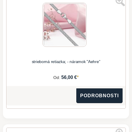
strieborná retiazka; - náramok "Aehre"
*
56,00 €
Od:
PODROBNOSTI