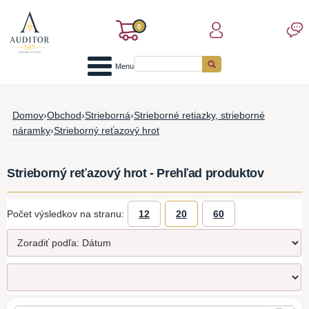
0
Menu
Domov
›
Obchod
›
Strieborná
›
Strieborné retiazky, strieborné
náramky
›
Strieborný reťazový hrot
Strieborný reťazový hrot - Prehľad produktov
Počet výsledkov na stranu:
12
20
60