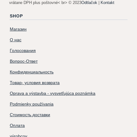
vrátane DPH plus poštovné< br> © 2023
Odtlačok
|
Kontakt
SHOP
Магазин
О нас
Голосования
Вопрос-Ответ
Конфиденциальность
Товар- условия возврата
Oprava a výstavba - vysvetľujúca poznámka
Podmienky používania
Стоимость доставки
Оплата
výrobcov