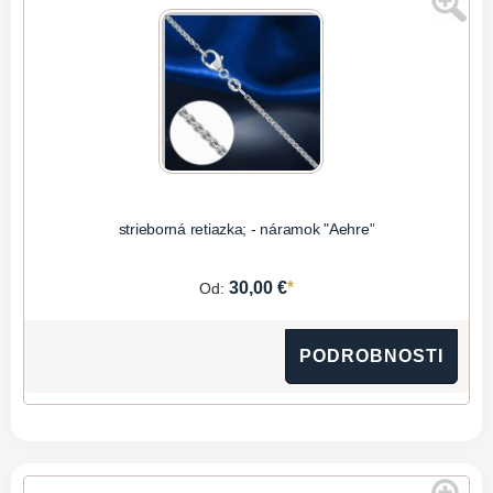
strieborná retiazka; - náramok "Aehre"
*
30,00 €
Od:
PODROBNOSTI