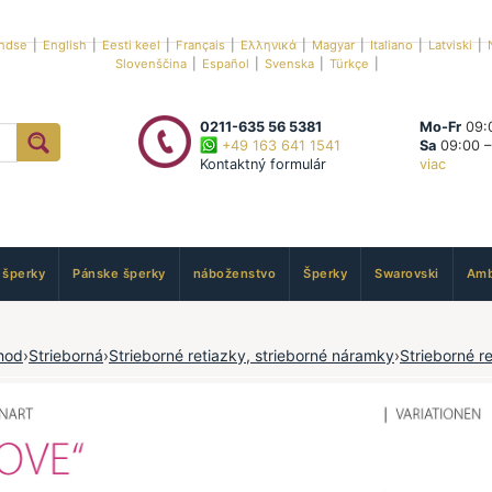
ndse
|
English
|
Eesti keel
|
Français
|
Ελληνικά
|
Magyar
|
Italiano
|
Latviski
|
Slovenščina
|
Español
|
Svenska
|
Türkçe
|
0211-635 56 5381
Mo-Fr
09:0
+49 163 641 1541
Sa
09:00 –
Kontaktný formulár
viac
 šperky
Pánske šperky
náboženstvo
Šperky
Swarovski
Amb
hod
›
Strieborná
›
Strieborné retiazky, strieborné náramky
›
Strieborné r