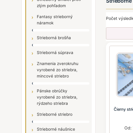
Strieborné
zlým pohľadom
Fantasy strieborný
Počet výsledk
náramok
Strieborná brošňa
Strieborná súprava
Znamenia zverokruhu
vyrobené zo striebra,
mincové striebro
Pánske obrúčky
vyrobené zo striebra,
rýdzeho striebra
Čierny str
Strieborné striebro
Od:
Strieborné náušnice