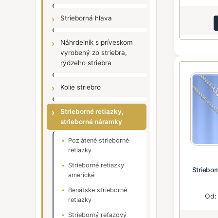
Strieborná hlava
Náhrdelník s príveskom
vyrobený zo striebra,
rýdzeho striebra
Kolie striebro
Strieborné retiazky,
strieborné náramky
Pozlátené strieborné
retiazky
Strieborné retiazky
Striebor
americké
Benátske strieborné
Od
retiazky
Strieborný reťazový