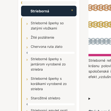
Strieborná
Strieborné šperky so
zlatými vložkami
Žlté pozlátenie
Chervona ruta zlato
Strieborné šperky s
Strieborné re
jantárom vyrobené zo
krásnu polov
striebra
spoločenské 
efekt „vzdušn
Strieborné šperky s
viac:
https://www.auditor585.de/shop/show-products/454/1/20 /love/
korálkami vyrobené zo
striebra
Starožitné striebro
Strieborný amulet proti