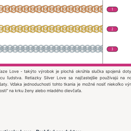
ťaze Love - takýto výrobok je plochá okrúhla slučka spojená doty
icu ľudstva. Retiazky Silver Love sa najčastejšie používajú na n
šaty. Vďaka jednoduchosti tohto tkania je možné nosiť niekoľko v
osti“ na krku ženy alebo mladého dievčaťa.