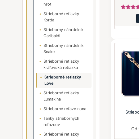
hrot
Strieborné retiazky
Korda
Strieborný náhrdelník
Garibaldi
Strieborný náhrdelník
Snake
Strieborné retiazky
kráľovská retiazka
Strieborné retiazky
Love
Strieborné retiazky
Lumakina
Strieborné reťaze nona
Strieb
Tanky strieborných
reťazcov
Od
Strieborné retiazky