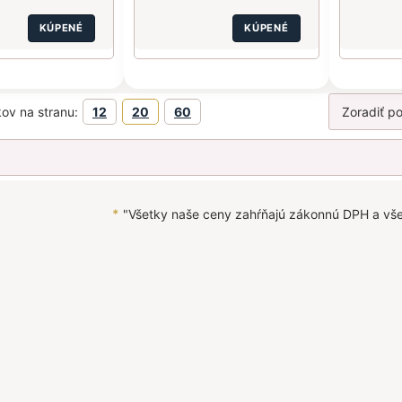
KÚPENÉ
KÚPENÉ
ov na stranu:
12
20
60
*
"Všetky naše ceny zahŕňajú zákonnú DPH a vš