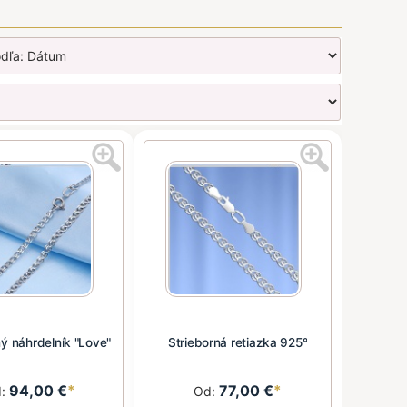
ný náhrdelník "Love"
Strieborná retiazka 925°
94,00 €
*
77,00 €
*
d:
Od: