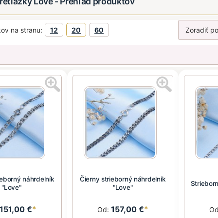
 retiazky Love - Prehľad produktov
ov na stranu:
12
20
60
ieborný náhrdelník
Čierny strieborný náhrdelník
Striebor
"Love"
"Love"
151,00 €
*
157,00 €
*
Od:
O