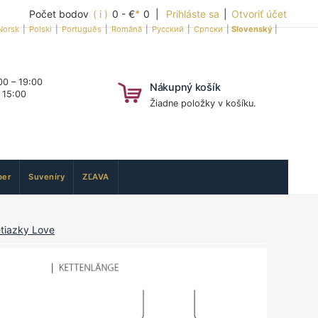
Počet bodov
( i )
0 - €
*
0 |
Prihláste sa
|
Otvoriť účet
Norsk
|
Polski
|
Português
|
Română
|
Русский
|
Српски
|
Slovenský
|
0 – 19:00
Nákupný košík
 15:00
Žiadne položky v košíku.
er
Suveníry
ZĽAVA
etiazky Love