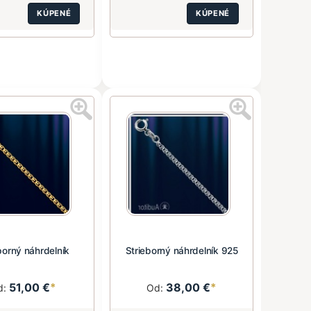
KÚPENÉ
KÚPENÉ
borný náhrdelník
Strieborný náhrdelník 925
51,00 €
*
38,00 €
*
d:
Od: