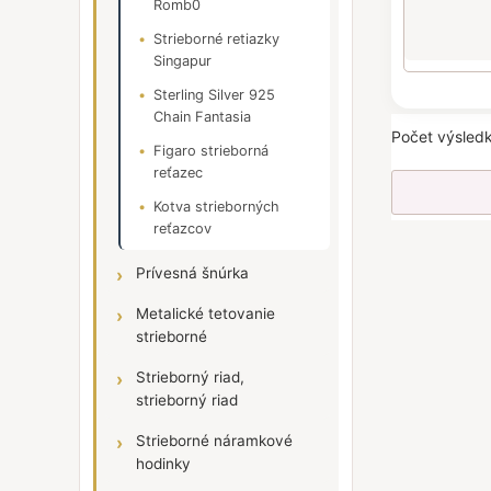
Romb0
Strieborné retiazky
Singapur
Sterling Silver 925
Chain Fantasia
Počet výsledk
Figaro strieborná
reťazec
Kotva strieborných
reťazcov
Prívesná šnúrka
Metalické tetovanie
strieborné
Strieborný riad,
strieborný riad
Strieborné náramkové
hodinky