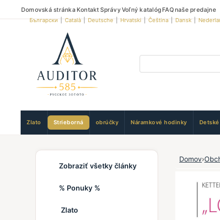
Domovská stránka
Kontakt
Správy
Voľný katalóg
FAQ
naše predajne
Български
|
Català
|
Deutsche
|
Hrvatski
|
Čeština
|
Dansk
|
Nederla
Zlato
Strieborná
obrúčky
Náramkové hodinky
Detské
Domov
›
Obc
Zobraziť všetky články
% Ponuky %
Zlato