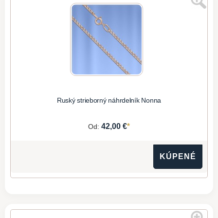
Ruský strieborný náhrdelník Nonna
*
42,00 €
Od:
KÚPENÉ