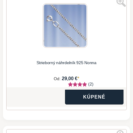
Strieborný náhrdelník 925 Nonna
*
29,00 €
Od:
(2)
KÚPENÉ