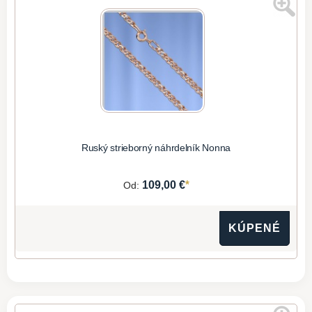
Ruský strieborný náhrdelník Nonna
*
109,00 €
Od:
KÚPENÉ