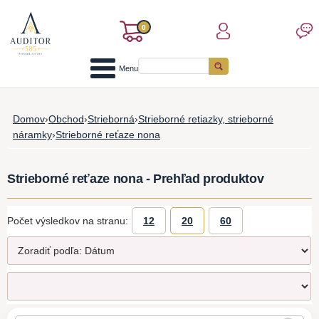
0
Menu
Domov
›
Obchod
›
Strieborná
›
Strieborné retiazky, strieborné
náramky
›
Strieborné reťaze nona
Strieborné reťaze nona - Prehľad produktov
Počet výsledkov na stranu:
12
20
60