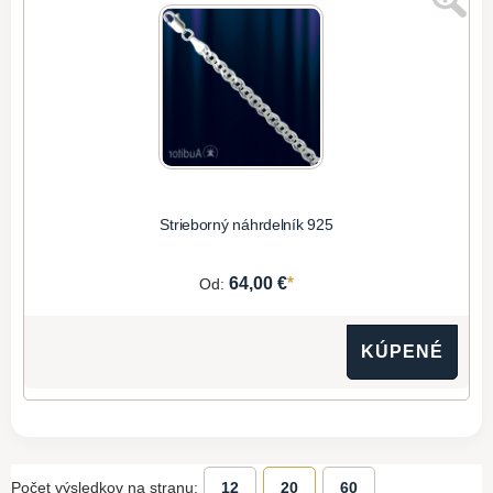
Strieborný náhrdelník 925
*
64,00 €
Od:
KÚPENÉ
Počet výsledkov na stranu:
12
20
60