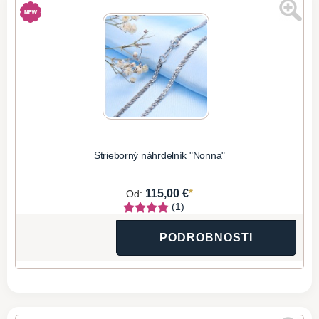
Strieborný náhrdelník "Nonna"
*
115,00 €
Od:
(1)
PODROBNOSTI