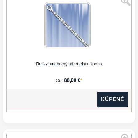
Ruský strieborný náhrdelník Nonna
*
88,00 €
Od:
KÚPENÉ