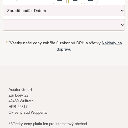
*
"Všetky naše ceny zahŕňajú zákonnú DPH a všetky
Náklady na
dopravu
Auditor GmbH
Zur Loev 22
42489 Wülfrath
HRB 22517
Okresný súd Wuppertal
* Všetky ceny platia len pre internetový obchod