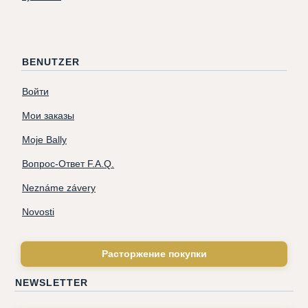
BENUTZER
Войти
Мои заказы
Moje Bally
Вопрос-Ответ F.A.Q.
Neznáme závery
Novosti
Расторжение покупки
NEWSLETTER