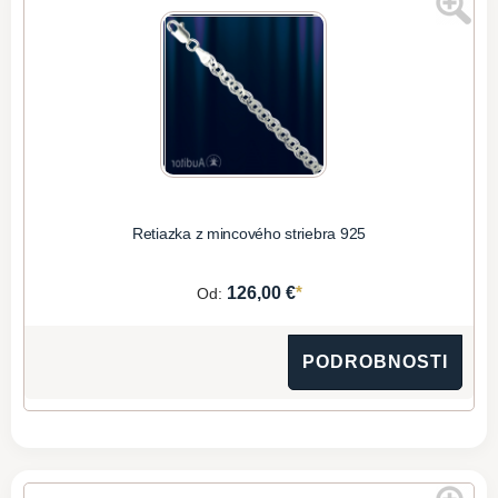
Retiazka z mincového striebra 925
*
126,00 €
Od:
PODROBNOSTI