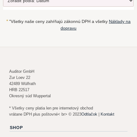
*
"Všetky naše ceny zahŕňajú zákonnú DPH a všetky
Náklady na
dopravu
Auditor GmbH
Zur Loev 22
42489 Wülfrath
HRB 22517
Okresný súd Wuppertal
* Všetky ceny platia len pre internetový obchod
vrátane DPH plus poštovné< br> © 2023
Odtlačok
|
Kontakt
SHOP