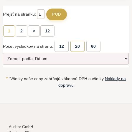
Prejsť na stránku:
1
2
>
12
Počet výsledkov na stranu:
12
20
60
*
"Všetky naše ceny zahŕňajú zákonnú DPH a všetky
Náklady na
dopravu
Auditor GmbH