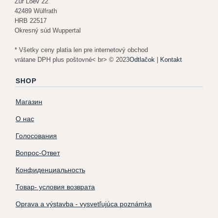
Zur Loev 22
42489 Wülfrath
HRB 22517
Okresný súd Wuppertal
* Všetky ceny platia len pre internetový obchod
vrátane DPH plus poštovné< br> © 2023
Odtlačok
|
Kontakt
SHOP
Магазин
О нас
Голосования
Вопрос-Ответ
Конфиденциальность
Товар- условия возврата
Oprava a výstavba - vysvetľujúca poznámka