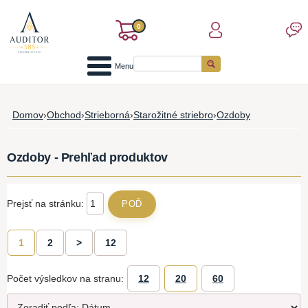
0
Menu
Domov
›
Obchod
›
Strieborná
›
Starožitné striebro
›
Ozdoby
Ozdoby - Prehľad produktov
Prejsť na stránku:
1
2
>
12
Počet výsledkov na stranu:
12
20
60