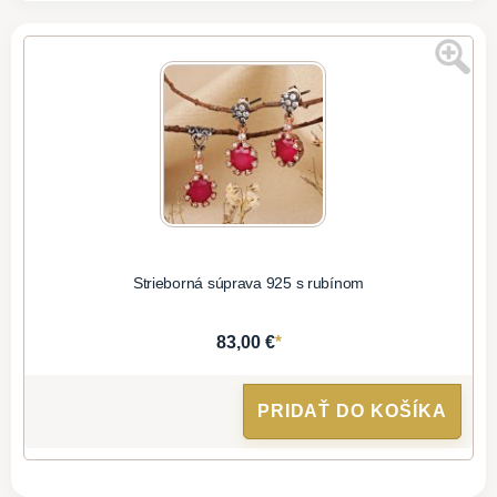
Strieborná súprava 925 s rubínom
*
83,00 €
PRIDAŤ DO KOŠÍKA