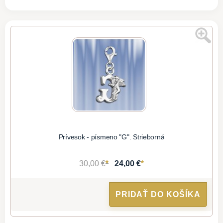
Prívesok - písmeno "G". Strieborná
*
*
30,00 €
24,00 €
PRIDAŤ DO KOŠÍKA