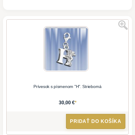
Prívesok s písmenom "H". Strieborná
*
30,00 €
PRIDAŤ DO KOŠÍKA