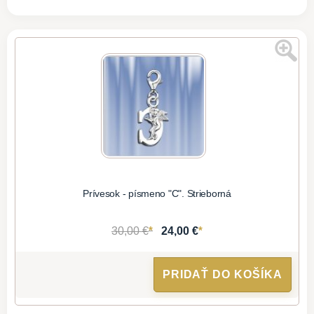
Prívesok - písmeno "C". Strieborná
*
*
30,00 €
24,00 €
PRIDAŤ DO KOŠÍKA