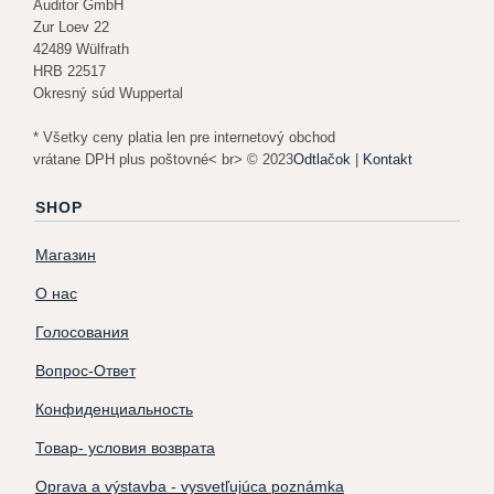
Auditor GmbH
Zur Loev 22
42489 Wülfrath
HRB 22517
Okresný súd Wuppertal
* Všetky ceny platia len pre internetový obchod
vrátane DPH plus poštovné< br> © 2023
Odtlačok
|
Kontakt
SHOP
Магазин
О нас
Голосования
Вопрос-Ответ
Конфиденциальность
Товар- условия возврата
Oprava a výstavba - vysvetľujúca poznámka