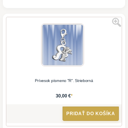
Prívesok písmeno "R". Strieborná
*
30,00 €
PRIDAŤ DO KOŠÍKA