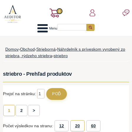
0
Menu
Domov
›
Obchod
›
Strieborná
›
Náhrdelník s príveskom vyrobený zo
striebra, rýdzeho striebra
›
striebro
striebro - Prehľad produktov
Prejsť na stránku:
1
2
>
Počet výsledkov na stranu:
12
20
60