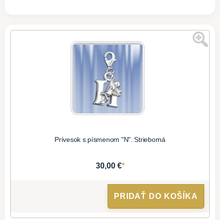
Prívesok s písmenom "N". Strieborná
*
30,00 €
PRIDAŤ DO KOŠÍKA