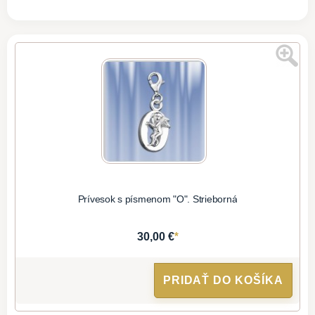
Prívesok s písmenom "O". Strieborná
*
30,00 €
PRIDAŤ DO KOŠÍKA