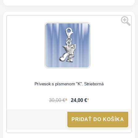
Prívesok s písmenom "K". Strieborná
*
*
30,00 €
24,00 €
PRIDAŤ DO KOŠÍKA