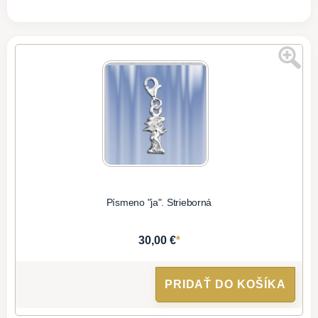
Písmeno "ja". Strieborná
*
30,00 €
PRIDAŤ DO KOŠÍKA