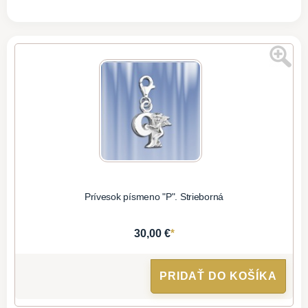
Prívesok písmeno "P". Strieborná
*
30,00 €
PRIDAŤ DO KOŠÍKA