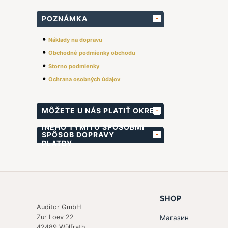
POZNÁMKA
•
Náklady na dopravu
•
Obchodné podmienky obchodu
•
Storno podmienky
•
Ochrana osobných údajov
MÔŽETE U NÁS PLATIŤ OKREM
INÉHO TÝMITO SPÔSOBMI
SPÔSOB DOPRAVY
PLATBY
SHOP
Auditor GmbH
Zur Loev 22
Магазин
42489 Wülfrath