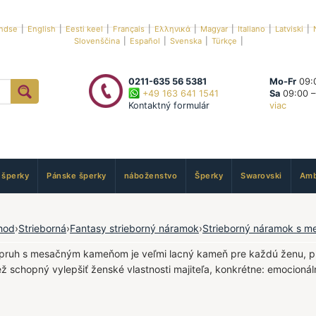
ndse
|
English
|
Eesti keel
|
Français
|
Ελληνικά
|
Magyar
|
Italiano
|
Latviski
|
Slovenščina
|
Español
|
Svenska
|
Türkçe
|
0211-635 56 5381
Mo-Fr
09:0
+49 163 641 1541
Sa
09:00 –
Kontaktný formulár
viac
 šperky
Pánske šperky
náboženstvo
Šperky
Swarovski
Amb
hod
›
Strieborná
›
Fantasy strieborný náramok
›
Strieborný náramok s 
opruh s mesačným kameňom je veľmi lacný kameň pre každú ženu, p
iež schopný vylepšiť ženské vlastnosti majiteľa, konkrétne: emocionál