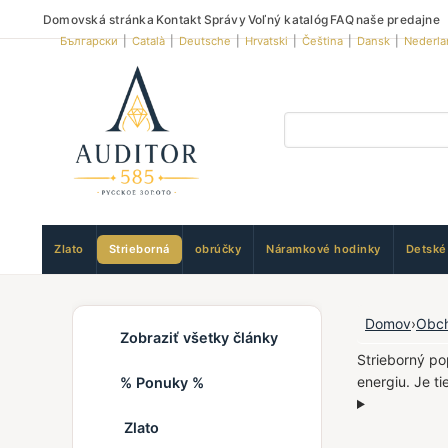
Domovská stránka
Kontakt
Správy
Voľný katalóg
FAQ
naše predajne
Български
|
Català
|
Deutsche
|
Hrvatski
|
Čeština
|
Dansk
|
Nederla
Zlato
Strieborná
obrúčky
Náramkové hodinky
Detské
Domov
›
Obc
Zobraziť všetky články
Strieborný p
energiu. Je t
% Ponuky %
Zlato