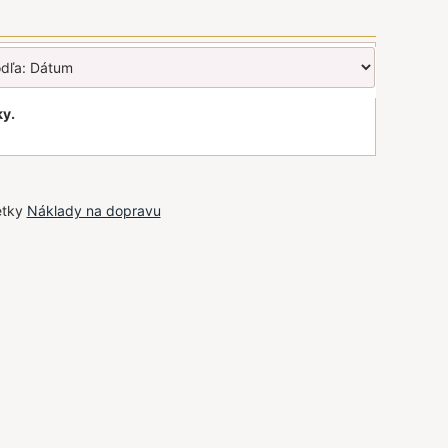
ky.
etky
Náklady na dopravu