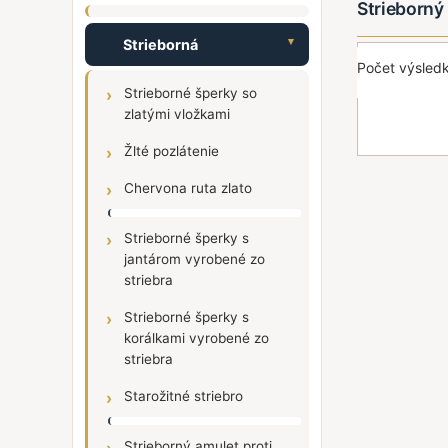
Strieborn
Strieborná
Počet výsledk
Strieborné šperky so
zlatými vložkami
Žlté pozlátenie
Chervona ruta zlato
Strieborné šperky s
jantárom vyrobené zo
striebra
Strieborné šperky s
korálkami vyrobené zo
striebra
Starožitné striebro
Strieborný amulet proti