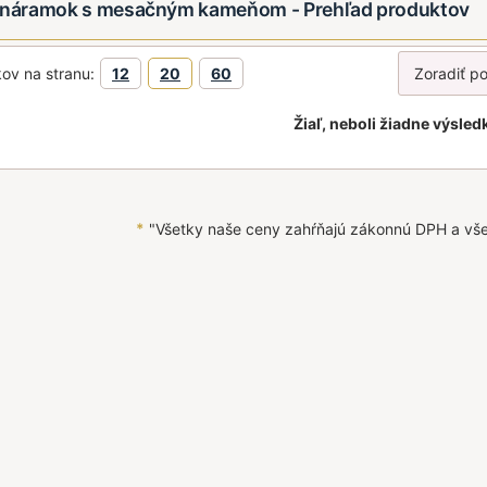
ý náramok s mesačným kameňom - Prehľad produktov
ov na stranu:
12
20
60
Žiaľ, neboli žiadne výsled
*
"Všetky naše ceny zahŕňajú zákonnú DPH a vš