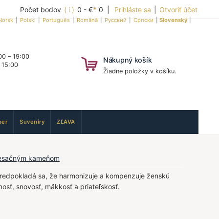
Počet bodov
( i )
0 - €
*
0 |
Prihláste sa
|
Otvoriť účet
Norsk
|
Polski
|
Português
|
Română
|
Русский
|
Српски
|
Slovenský
|
0 – 19:00
Nákupný košík
 15:00
Žiadne položky v košíku.
er
Suveníry
ZĽAVA
mesačným kameňom
redpokladá sa, že harmonizuje a kompenzuje ženskú
nosť, snovosť, mäkkosť a priateľskosť.