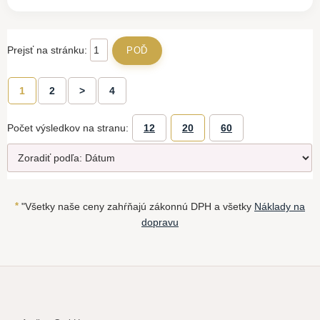
Prejsť na stránku:
1
2
>
4
Počet výsledkov na stranu:
12
20
60
*
"Všetky naše ceny zahŕňajú zákonnú DPH a všetky
Náklady na
dopravu