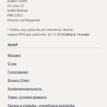
Auditor GmbH
Zur Loev 22
42489 Wülfrath
HRB 22517
Okresný súd Wuppertal
* Všetky ceny platia len pre internetový obchod
vrátane DPH plus poštovné< br> © 2023
Odtlačok
|
Kontakt
SHOP
Магазин
О нас
Голосования
Вопрос-Ответ
Конфиденциальность
Товар- условия возврата
Oprava a výstavba - vysvetľujúca poznámka