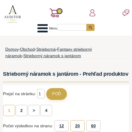
0
Menu
Domov
›
Obchod
›
Strieborná
›
Fantasy strieborný
náramok
›
Strieborný náramok s jantárom
Strieborný náramok s jantárom - Prehľad produktov
Prejsť na stránku:
1
2
>
4
Počet výsledkov na stranu:
12
20
60