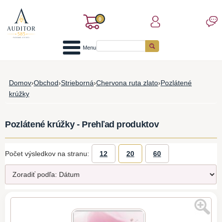
0
Menu
Domov
›
Obchod
›
Strieborná
›
Chervona ruta zlato
›
Pozlátené
krúžky
Pozlátené krúžky - Prehľad produktov
Počet výsledkov na stranu:
12
20
60