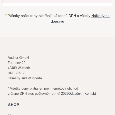
*
"Všetky naše ceny zahŕňajú zákonnú DPH a všetky
Náklady na
dopravu
Auditor GmbH
Zur Loev 22
42489 Wülfrath
HRB 22517
Okresný súd Wuppertal
* Všetky ceny platia len pre internetový obchod
vrátane DPH plus poštovné< br> © 2023
Odtlačok
|
Kontakt
SHOP