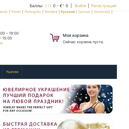
Баллы:
( i )
0 - €
*
0 |
Войти
|
Регистрация
Norsk
|
Polski
|
Português
|
Română
|
Русский
|
Српски
|
Slovenský
|
00 – 19:00
Моя корзина
– 15:00
Сейчас корзина пуста.
ее
Уценка