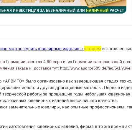
зине можно купить ювелирные изделия с
янтарём
изготовленные
 по Германии всего за 4,90 евро и из Германии застрахованой почто
ления заказа и доставки тут:
http://www.auditor585.de/faq/5/1/yuvel
 «АЛВИГО» было организовано как завершающая стадия технол
одержащих золото и другие драгоценные металлы. Первые изде
ой творческой работы за прошедшие годы небольшая ювелирная
 эксклюзивных ювелирных изделий высочайшего качества.
ют замечательные ювелиры, как опытные профессиионалы, так
гии изготовления ювелирных изделий, фирма в то же время ак