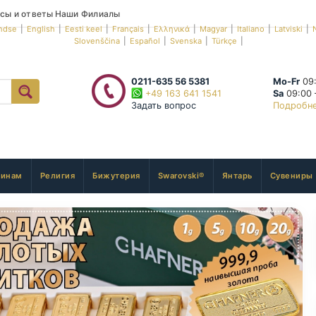
сы и ответы
Наши Филиалы
ndse
|
English
|
Eesti keel
|
Français
|
Ελληνικά
|
Magyar
|
Italiano
|
Latviski
|
Slovenščina
|
Español
|
Svenska
|
Türkçe
|
0211-635 56 5381
Mo-Fr
09:
+49 163 641 1541
Sa
09:00 
Задать вопрос
Подробн
инам
Религия
Бижутерия
Swarovski®
Янтарь
Сувениры