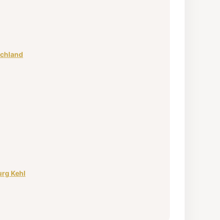
schland
rg Kehl