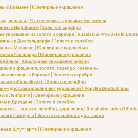
ины в Бремене | Ювелирные украшения
са, аналоги | Что покупают в русских магазинах
зины в Нюрнберге | Золото и серебро
 украшения из золота и серебра | Russische Produkte in Deut
газины в Дюссельдорфе | Золото и серебро
азины в Мюнхене | Ювелирные украшения
азины в Ганновере | Ювелирные украшения
 в Кёльне | Ювелирные украшения онлайн
рные украшения, золото, серебро, сувениры
ые магазины в Берлине | Золото и серебро
азины во Франкфурте | Золото и серебро
ан — доставка ювелирных украшений | Posylka Deutschland
ины в Лейпциге | Ювелирные украшения
ины в Дрездене | Золото и серебро
остях — золото, серебро, украшения | Russische laden Offenbu
ины в Гамбурге | Золото и серебро с доставкой
азины в Штутгарте | Ювелирные украшения