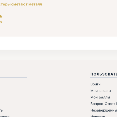
есторы сметают металл
ть
се
ПОЛЬЗОВАТ
Войти
Мои заказы
Мои Баллы
Вопрос-Ответ F
ть
Незавершенны
врата
Новости