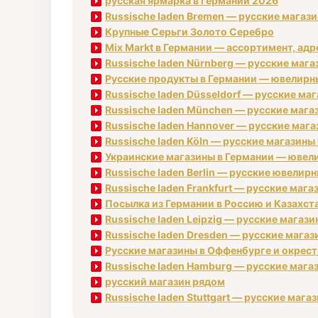
русская ярмарка в германии 2026
Russische laden Bremen — русские магаз
Крупные Серьги Золото Серебро
Mix Markt в Германии — ассортимент, адре
Russische laden Nürnberg — русские мага
Русские продукты в Германии — ювелирные
Russische laden Düsseldorf — русские ма
Russische laden München — русские маг
Russische laden Hannover — русские маг
Russische laden Köln — русские магазины
Украинские магазины в Германии — ювели
Russische laden Berlin — русские ювелирн
Russische laden Frankfurt — русские маг
Посылка из Германии в Россию и Казахст
Russische laden Leipzig — русские магаз
Russische laden Dresden — русские магаз
Русские магазины в Оффенбурге и окрестн
Russische laden Hamburg — русские магаз
русский магазин рядом
Russische laden Stuttgart — русские маг