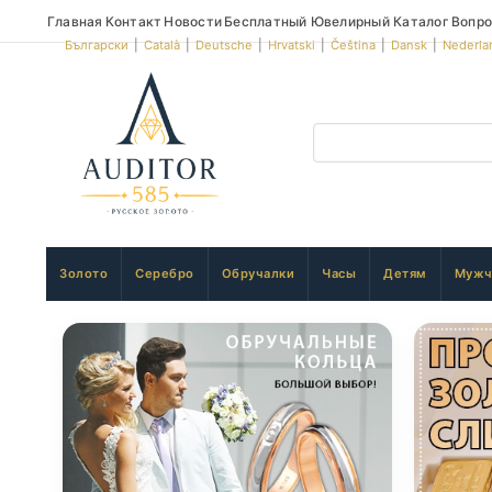
Главная
Контакт
Новости
Бесплатный Ювелирный Каталог
Вопро
Български
|
Català
|
Deutsche
|
Hrvatski
|
Čeština
|
Dansk
|
Nederla
Золото
Серебро
Обручалки
Часы
Детям
Мужч