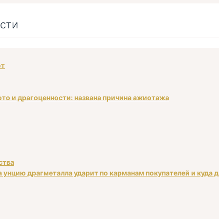
сти
ют
ото и драгоценности: названа причина ажиотажа
ства
а унцию драгметалла ударит по карманам покупателей и куда 