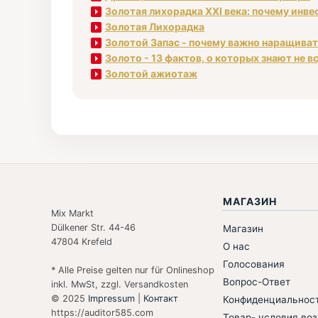
Золотая лихорадка XXI века: почему инв
Золотая Лихорадка
Золотой Запас - почему важно наращива
Золото - 13 фактов, о которых знают не в
Золотой ажиотаж
МАГАЗИН
Mix Markt
Dülkener Str. 44-46
Магазин
47804 Krefeld
О нас
Голосования
* Alle Preise gelten nur für Onlineshop
Вопрос-Ответ
inkl. MwSt, zzgl. Versandkosten
© 2025
Impressum
|
Контакт
Конфиденциальнос
https://auditor585.com
Товар- условия воз