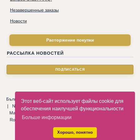
Незавершенные заказы
Новости
Расторжение покупки
РАССЫЛКА НОВОСТЕЙ
Български
|
Català
|
Deutsche
|
Hrvatski
|
Čeština
|
Dansk
Этот веб-сайт использует файлы cookie для
|
Nederlandse
|
English
|
Eesti keel
|
Français
|
Ελληνικά
|
обеспечения наилучшей функциональности
Magyar
|
Italiano
|
Latviski
|
Norsk
|
Polski
|
Português
|
Больше информации
Română
|
Русский
|
Српски
|
Slovenský
|
Slovenščina
|
Español
|
Svenska
|
Türkçe
|
Хорошо, понятно