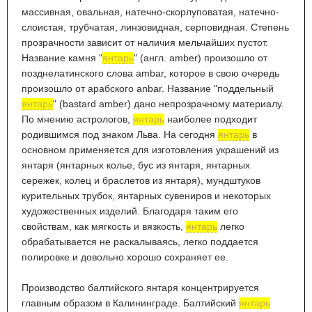
массивная, овальная, натечно-скорлуповатая, натечно-
слоистая, трубчатая, линзовидная, серповидная. Степень
прозрачности зависит от наличия мельчайших пустот.
Название камня "
янтарь
" (англ. amber) произошло от
позднелатинского слова ambar, которое в свою очередь
произошло от арабского anbar. Название "поддельный
янтарь
" (bastard amber) дано непрозрачному материалу.
По мнению астрологов,
янтарь
наиболее подходит
родившимся под знаком Льва. На сегодня
янтарь
в
основном применяется для изготовления украшений из
янтаря (янтарных колье, бус из янтаря, янтарных
сережек, колец и браслетов из янтаря), мундштуков
курительных трубок, янтарных сувениров и некоторых
художественных изделий. Благодаря таким его
свойствам, как мягкость и вязкость,
янтарь
легко
обрабатывается не раскалываясь, легко поддается
полировке и довольно хорошо сохраняет ее.
Производство балтийского янтаря концентрируется
главным образом в Калининграде. Балтийский
янтарь