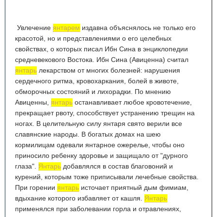
Увлечение
янтарем
издавна объяснялось не только его
красотой, но и представлениями о его целебных
свойствах, о которых писал Ибн Сина в энциклопедии
средневекового Востока. Ибн Сина (Авиценна) считал
янтарь
лекарством от многих болезней: нарушения
сердечного ритма, кровохаркания, болей в животе,
обморочных состояний и лихорадки. По мнению
Авиценны,
янтарь
останавливает любое кровотечение,
прекращает рвоту, способствует устранению трещин на
ногах. В целительную силу янтаря свято верили все
славянские народы. В богатых домах на шею
кормилицам одевали янтарное ожерелье, чтобы оно
приносило ребенку здоровье и защищало от "дурного
глаза".
Янтарь
добавлялся в состав благовоний и
курений, которым тоже приписывали лечебные свойства.
При горении
янтарь
источает приятный дым фимиам,
вдыхание которого избавляет от кашля.
Янтарь
применялся при заболевании горла и отравлениях,