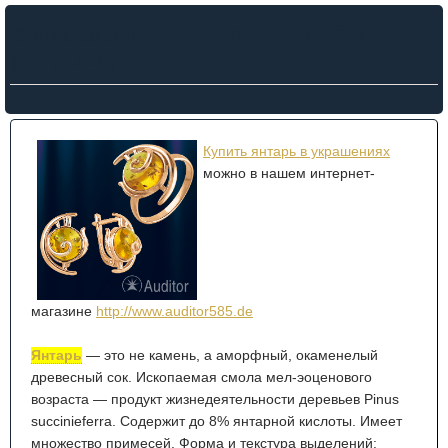
Энциклопедия: ЯНТАРЬ, ЯНТАРЁМ,
ЯНТАРЕМ
Купить янтарь в украшениях
можно в нашем интернет-
магазине
http://www.auditor585.de
Янтарь
— это не камень, а аморфный, окаменелый
древесный сок. Ископаемая смола мел-эоценового
возраста — продукт жизнедеятельности деревьев Pinus
succinieferra. Содержит до 8% янтарной кислоты. Имеет
множество примесей. Форма и текстура выделений: