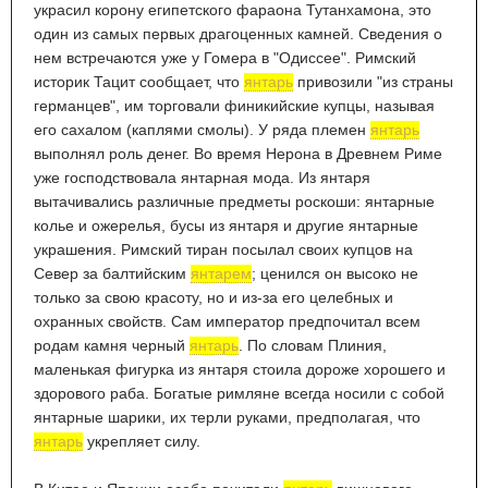
украсил корону египетского фараона Тутанхамона, это
один из самых первых драгоценных камней. Сведения о
нем встречаются уже у Гомера в "Одиссее". Римский
историк Тацит сообщает, что
янтарь
привозили "из страны
германцев", им торговали финикийские купцы, называя
его сахалом (каплями смолы). У ряда племен
янтарь
выполнял роль денег. Во время Нерона в Древнем Риме
уже господствовала янтарная мода. Из янтаря
вытачивались различные предметы роскоши: янтарные
колье и ожерелья, бусы из янтаря и другие янтарные
украшения. Римский тиран посылал своих купцов на
Север за балтийским
янтарем
; ценился он высоко не
только за свою красоту, но и из-за его целебных и
охранных свойств. Сам император предпочитал всем
родам камня черный
янтарь
. По словам Плиния,
маленькая фигурка из янтаря стоила дороже хорошего и
здорового раба. Богатые римляне всегда носили с собой
янтарные шарики, их терли руками, предполагая, что
янтарь
укрепляет силу.