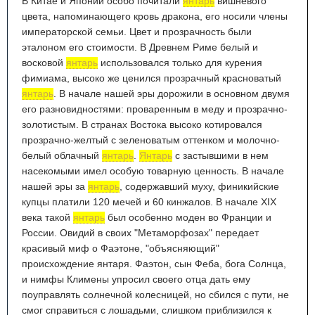
В Китае и Японии особо почитали
янтарь
вишневого
цвета, напоминающего кровь дракона, его носили члены
императорской семьи. Цвет и прозрачность были
эталоном его стоимости. В Древнем Риме белый и
восковой
янтарь
использовался только для курения
фимиама, высоко же ценился прозрачный красноватый
янтарь
. В начале нашей эры дорожили в основном двумя
его разновидностями: проваренным в меду и прозрачно-
золотистым. В странах Востока высоко котировался
прозрачно-желтый с зеленоватым оттенком и молочно-
белый облачный
янтарь
.
Янтарь
с застывшими в нем
насекомыми имел особую товарную ценность. В начале
нашей эры за
янтарь
, содержавший муху, финикийские
купцы платили 120 мечей и 60 кинжалов. В начале XIX
века такой
янтарь
был особенно моден во Франции и
России. Овидий в своих "Метаморфозах" передает
красивый миф о Фаэтоне, "объясняющий"
происхождение янтаря. Фаэтон, сын Феба, бога Солнца,
и нимфы Климены упросил своего отца дать ему
поуправлять солнечной колесницей, но сбился с пути, не
смог справиться с лошадьми, слишком приблизился к