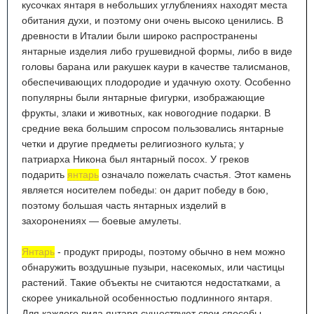
кусочках янтаря в небольших углублениях находят места
обитания духи, и поэтому они очень высоко ценились. В
древности в Италии были широко распространены
янтарные изделия либо грушевидной формы, либо в виде
головы барана или ракушек каури в качестве талисманов,
обеспечивающих плодородие и удачную охоту. Особенно
популярны были янтарные фигурки, изображающие
фрукты, злаки и животных, как новогодние подарки. В
средние века большим спросом пользовались янтарные
четки и другие предметы религиозного культа; у
патриарха Никона был янтарный посох. У греков
подарить
янтарь
означало пожелать счастья. Этот камень
является носителем победы: он дарит победу в бою,
поэтому большая часть янтарных изделий в
захоронениях — боевые амулеты.
Янтарь
- продукт природы, поэтому обычно в нем можно
обнаружить воздушные пузыри, насекомых, или частицы
растений. Такие объекты не считаются недостатками, а
скорее уникальной особенностью подлинного янтаря.
Для каждого вида янтаря существуют свои способы