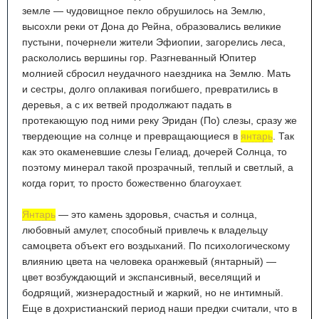
земле — чудовищное пекло обрушилось на Землю,
высохли реки от Дона до Рейна, образовались великие
пустыни, почернели жители Эфиопии, загорелись леса,
раскололись вершины гор. Разгневанный Юпитер
молнией сбросил неудачного наездника на Землю. Мать
и сестры, долго оплакивая погибшего, превратились в
деревья, а с их ветвей продолжают падать в
протекающую под ними реку Эридан (По) слезы, сразу же
твердеющие на солнце и превращающиеся в
янтарь
. Так
как это окаменевшие слезы Гелиад, дочерей Солнца, то
поэтому минерал такой прозрачный, теплый и светлый, а
когда горит, то просто божественно благоухает.
Янтарь
— это камень здоровья, счастья и солнца,
любовный амулет, способный привлечь к владельцу
самоцвета объект его воздыханий. По психологическому
влиянию цвета на человека оранжевый (янтарный) —
цвет возбуждающий и экспансивный, веселящий и
бодрящий, жизнерадостный и жаркий, но не интимный.
Еще в дохристианский период наши предки считали, что в