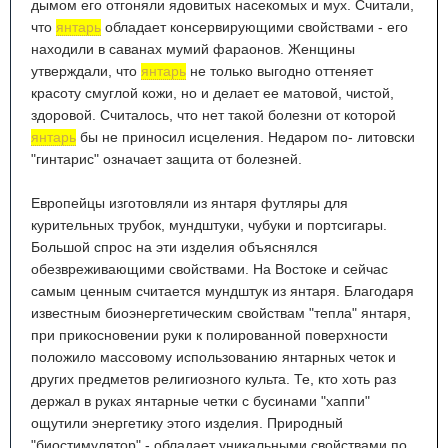
дымом его отгоняли ядовитых насекомых и мух. Считали,
что
янтарь
обладает консервирующими свойствами - его
находили в саванах мумий фараонов. Женщины
утверждали, что
янтарь
не только выгодно оттеняет
красоту смуглой кожи, но и делает ее матовой, чистой,
здоровой. Считалось, что нет такой болезни от которой
янтарь
бы не приносил исцеления. Недаром по- литовски
"гинтарис" означает защита от болезней.
Европейцы изготовляли из янтаря футляры для
курительных трубок, мундштуки, чубуки и портсигары.
Большой спрос на эти изделия объяснялся
обезвреживающими свойствами. На Востоке и сейчас
самым ценным считается мундштук из янтаря. Благодаря
известным биоэнергетическим свойствам "тепла" янтаря,
при прикосновении руки к полированной поверхности
положило массовому использованию янтарных четок и
других предметов религиозного культа. Те, кто хоть раз
держал в руках янтарные четки с бусинами "хаппи"
ощутили энергетику этого изделия. Природный
"биостимулятор" - обладает уникальными свойствами по