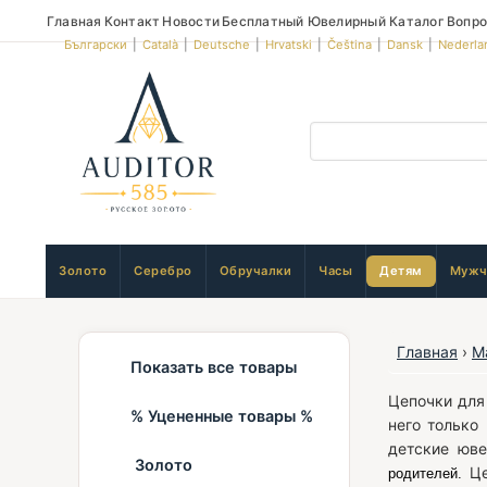
Главная
Контакт
Новости
Бесплатный Ювелирный Каталог
Вопро
Български
|
Català
|
Deutsche
|
Hrvatski
|
Čeština
|
Dansk
|
Nederla
Золото
Серебро
Обручалки
Часы
Детям
Мужч
Главная
›
М
Показать все товары
Цепочки для
% Уцененные товары %
него только
детские юв
Золото
Це
родителей.