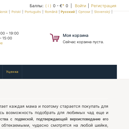
Баллы:
( i )
0 - €
*
0 |
Войти
|
Регистрация
Norsk
|
Polski
|
Português
|
Română
|
Русский
|
Српски
|
Slovenský
|
00 – 19:00
Моя корзина
– 15:00
Сейчас корзина пуста.
ее
Уценка
тает каждая мама и поэтому старается покупать для
лась возможность подобрать для любимых чад еще и
тва с подвеской, подтверждающей вероисповедание его
 обтекаемыми, чудесно смотрятся на любой шейке,