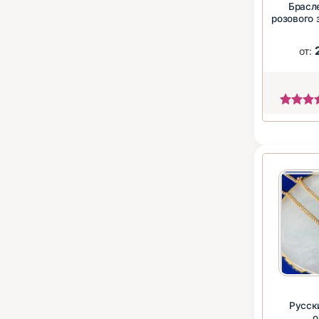
Брасл
розового 
от:
Русск
о