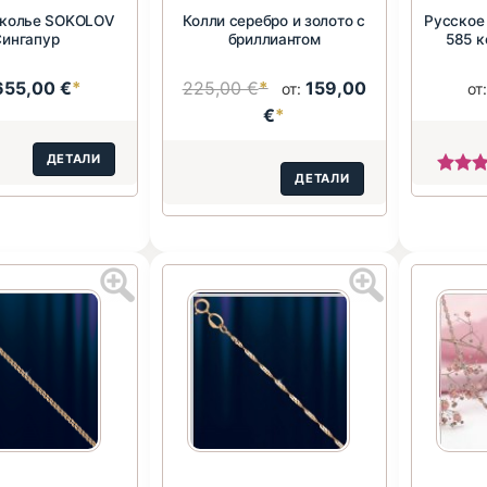
 колье SOKOLOV
Колли серебро и золото с
Русское
Сингапур
бриллиантом
585 к
655,00 €
*
225,00 €
*
159,00
от:
от
€
*
ДЕТАЛИ
ДЕТАЛИ