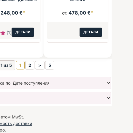
штора»
248,00 €
*
478,00 €
*
:
от:
(1)
ДЕТАЛИ
ДЕТАЛИ
1 из 5
1
2
>
5
четом MwSt.
мость доставки
ро.