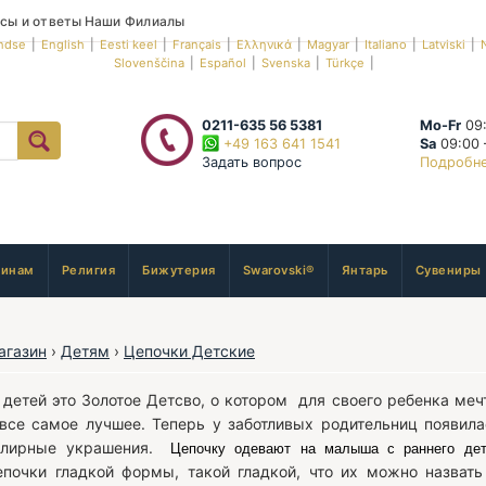
сы и ответы
Наши Филиалы
ndse
|
English
|
Eesti keel
|
Français
|
Ελληνικά
|
Magyar
|
Italiano
|
Latviski
|
Slovenščina
|
Español
|
Svenska
|
Türkçe
|
0211-635 56 5381
Mo-Fr
09:
+49 163 641 1541
Sa
09:00 
Задать вопрос
Подробн
инам
Религия
Бижутерия
Swarovski®
Янтарь
Сувениры
агазин
›
Детям
›
Цепочки Детские
 детей это Золотое Детсво, о котором для своего ребенка меч
 все самое лучшее. Теперь у заботливых родительниц появи
елирные украшения.
Цепочку одевают на малыша с раннего детс
почки гладкой формы, такой гладкой, что их можно назвать