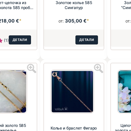
ет-цепочка из
Золотое колье 585
Зол
золота 585 пробы
Сингапур
"Син
Нонна
218,00 €
*
305,00 €
*
от:
от
(1)
ДЕТАЛИ
ДЕТАЛИ
ий золото 585
Цепо
Колье и браслет Фигаро
жерелье
золота 