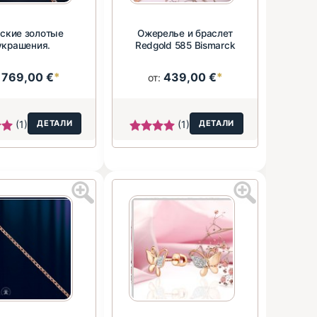
ские золотые
Ожерелье и браслет
украшения.
Redgold 585 Bismarck
769,00 €
*
439,00 €
*
:
от:
(1)
ДЕТАЛИ
(1)
ДЕТАЛИ