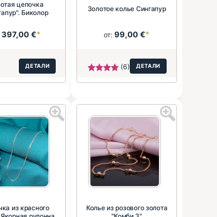
отая цепочка
Золотое колье Сингапур
гапур". Биколор
397,00 €
*
99,00 €
*
:
от:
ДЕТАЛИ
(6)
ДЕТАЛИ
чка из красного
Колье из розового золота
«Якорная рулонная
"Комби 3"