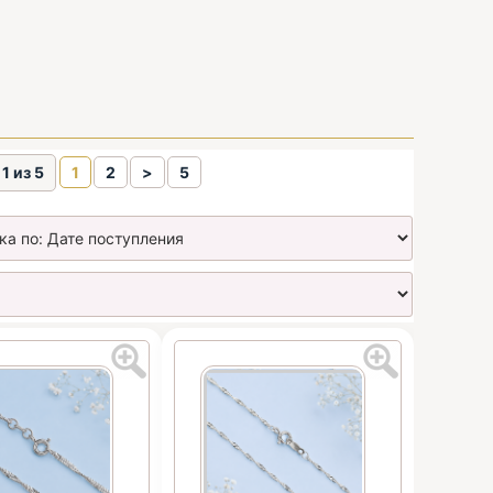
1 из 5
1
2
>
5