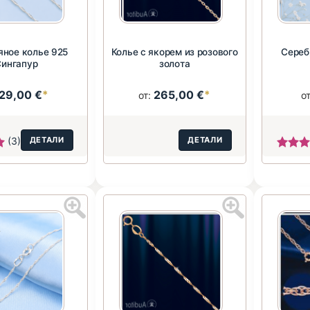
яное колье 925
Колье с якорем из розового
Сереб
Сингапур
золота
29,00 €
*
265,00 €
*
от:
о
(3)
ДЕТАЛИ
ДЕТАЛИ