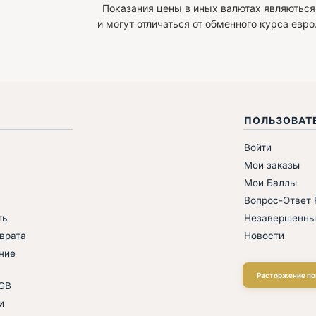
Показания цены в иных валютах являютьс
и могут отличаться от обменного курса евро
ПОЛЬЗОВАТ
Войти
Мои заказы
Мои Баллы
Вопрос-Ответ F
ть
Незавершенны
врата
Новости
ние
Расторжение по
AGB
и