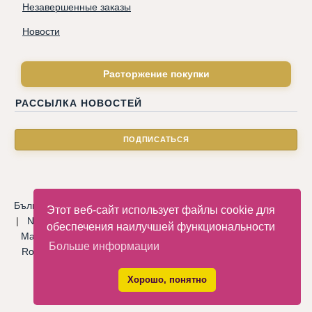
Незавершенные заказы
Новости
Расторжение покупки
РАССЫЛКА НОВОСТЕЙ
Български
|
Català
|
Deutsche
|
Hrvatski
|
Čeština
|
Dansk
Этот веб-сайт использует файлы cookie для
|
Nederlandse
|
English
|
Eesti keel
|
Français
|
Ελληνικά
|
обеспечения наилучшей функциональности
Magyar
|
Italiano
|
Latviski
|
Norsk
|
Polski
|
Português
|
Больше информации
Română
|
Русский
|
Српски
|
Slovenský
|
Slovenščina
|
Español
|
Svenska
|
Türkçe
|
Хорошо, понятно