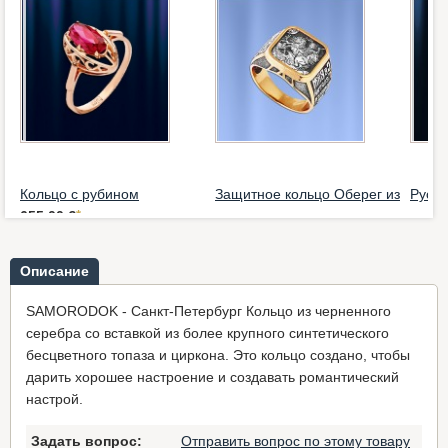
Кольцо с рубином
Защитное кольцо Оберег из
Русск
655,00 €
*
позоло...
кольц
221,00 €
*
503,0
Описание
SAMORODOK - Санкт-Петербург Кольцо из черненного
серебра со вставкой из более крупного синтетического
бесцветного топаза и циркона. Это кольцо создано, чтобы
дарить хорошее настроение и создавать романтический
настрой.
Задать вопрос:
Отправить вопрос по этому товару