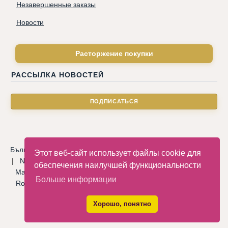
Незавершенные заказы
Новости
Расторжение покупки
РАССЫЛКА НОВОСТЕЙ
Български
|
Català
|
Deutsche
|
Hrvatski
|
Čeština
|
Dansk
Этот веб-сайт использует файлы cookie для
|
Nederlandse
|
English
|
Eesti keel
|
Français
|
Ελληνικά
|
обеспечения наилучшей функциональности
Magyar
|
Italiano
|
Latviski
|
Norsk
|
Polski
|
Português
|
Больше информации
Română
|
Русский
|
Српски
|
Slovenský
|
Slovenščina
|
Español
|
Svenska
|
Türkçe
|
Хорошо, понятно