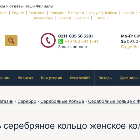
сы и ответы
Наши Филиалы
ndse
|
English
|
Eesti keel
|
Français
|
Ελληνικά
|
Magyar
|
Italiano
|
Latviski
|
Slovenščina
|
Español
|
Svenska
|
Türkçe
|
0211-635 56 5381
Mo-Fr
09:
+49 163 641 1541
Sa
09:00 
Задать вопрос
Подробн
инам
Религия
Бижутерия
Swarovski®
Янтарь
Сувениры
агазин
›
Серебро
›
Серебряные Кольца
›
Серебряные Кольца с 
ь серебряное кольцо женское к