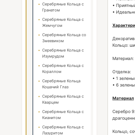
Серебряные Кольца с
• Приятны
Гранатом
• Идеальн
Серебряные Кольца с
Характер
Жемчугом
Серебряные Кольца со
Декоративн
Змеевиком
Кольцо: ши
Серебряные Кольца с
Изумрудом
Материал:
Серебряные Кольца с
Отделка:
Кораллом
• 1 зелены
Серебряные Кольца
• 6 зелен
Кошачий Глаз
Серебряные Кольца с
Материал
Кварцем
Серебро 9
Серебряные Кольца с
Кианитом
драгоценн
Серебряные Кольца с
Кольцо, с
Лазуритом