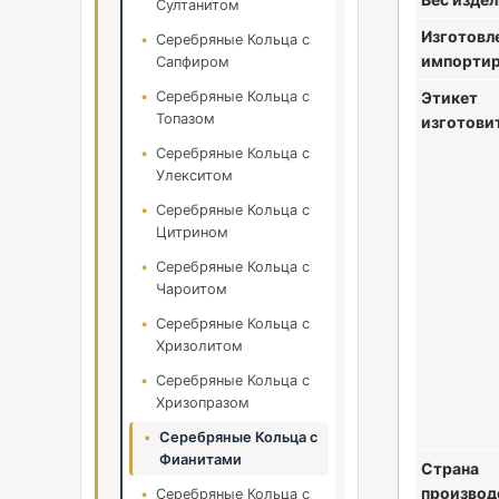
Султанитом
Изготовл
Серебряные Кольца с
импортир
Сапфиром
Серебряные Кольца с
Этикет
Топазом
изготови
Серебряные Кольца с
Улекситом
Серебряные Кольца с
Цитрином
Серебряные Кольца с
Чароитом
Серебряные Кольца с
Хризолитом
Серебряные Кольца с
Хризопразом
Серебряные Кольца с
Фианитами
Страна
производ
Серебряные Кольца с