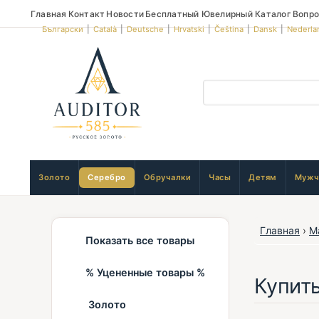
Главная
Контакт
Новости
Бесплатный Ювелирный Каталог
Вопро
Български
|
Català
|
Deutsche
|
Hrvatski
|
Čeština
|
Dansk
|
Nederla
Золото
Серебро
Обручалки
Часы
Детям
Мужч
Главная
›
М
Показать все товары
% Уцененные товары %
Купит
Золото