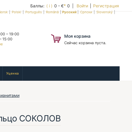
Баллы:
( i )
0 - €
*
0 |
Войти
|
Регистрация
Norsk
|
Polski
|
Português
|
Română
|
Русский
|
Српски
|
Slovenský
|
00 – 19:00
Моя корзина
– 15:00
Сейчас корзина пуста.
ее
Уценка
Фианитами
ольцо СОКОЛОВ