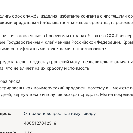
длить срок службы изделия, избегайте контакта с чистящими 
скими средствами (отбеливатели, моющие средства, парфюмерия,
ения, изготовленные в России или странах бывшего СССР из се
ые Государственным клеймением Российской Федерации. Кроме
ными сертификатными этикетками от производителя.
редставленных здесь украшений могут незначительно отличатьс
а, что не влияет на их красоту и стоимость.
без риска!
стрированы как коммерческий продавец, поэтому вы можете ве
 дней, вернув товар и получив возврат средств. Мы не покрыва
прос:
Отправить вопрос по этому товару
4005127042519
я (гр.):
2.59