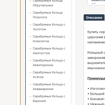
Серебряные Кольца
цирконией и распя...
10,00 €
*
Оберег и
Обручальные
356,00 €
*
221,00 
Серебряные Кольца
Позолота
Описание
Серебряные Кольца с
Золотом
Купить се
Серебряные Кольца с
цирконий 
Алекситом
напоминаю
Серебряные Кольца с
Изящный о
Аметистом
заворажив
Серебряные Кольца с
выразител
Авантюрином
изысканно
Серебряные Кольца с
Агатом
Преимуще
Серебряные Кольца с
• Изготов
Аквамарином
• Большой
Серебряные Кольца с
• Боковой
Бирюзой
• Нежный 