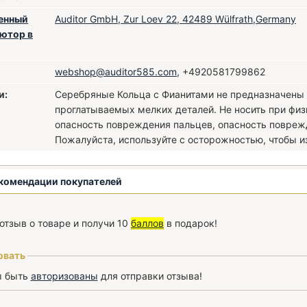
енный
Auditor GmbH, Zur Loev 22, 42489 Wülfrath,Germany
ютор в
webshop@auditor585.com
, +4920581799862
и:
Серебряные Кольца с Фианитами не предназначены д
проглатываемых мелких деталей. Не носить при физи
опасность повреждения пальцев, опасность повреж
Пожалуйста, используйте с осторожностью, чтобы и
комендации покупателей
отзыв о товаре и получи 10
баллов
в подарок!
овать
ы быть
авторизованы
для отправки отзыва!