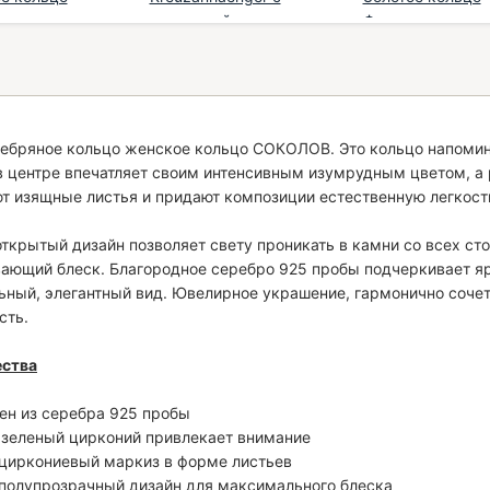
з позоло...
цирконией и рас...
Фианиты
€
*
175,00 €
*
248,00 €
*
ребряное кольцо женское кольцо СОКОЛОВ. Это кольцо напомин
в центре впечатляет своим интенсивным изумрудным цветом, 
т изящные листья и придают композиции естественную легкост
ткрытый дизайн позволяет свету проникать в камни со всех ст
ающий блеск. Благородное серебро 925 пробы подчеркивает яр
ьный, элегантный вид. Ювелирное украшение, гармонично соче
сть.
ства
лен из серебра 925 пробы
 зеленый цирконий привлекает внимание
 циркониевый маркиз в форме листьев
полупрозрачный дизайн для максимального блеска