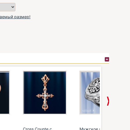
лаемый размер!
Cross Counte с
Мужское кольцо из