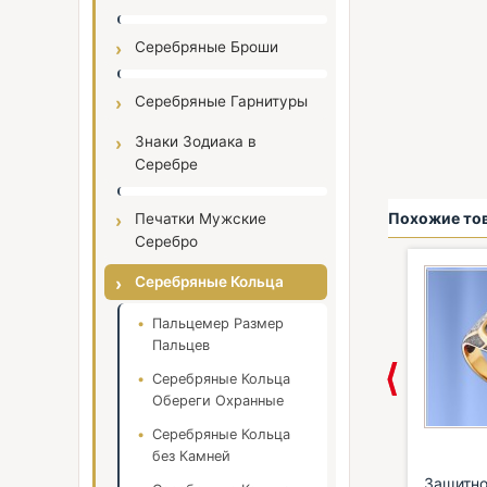
Серебряные Броши
Серебряные Гарнитуры
Знаки Зодиака в
Серебре
Похожие то
Печатки Мужские
Серебро
Серебряные Кольца
Пальцемер Размер
Пальцев
Серебряные Кольца
Обереги Охранные
Серебряные Кольца
без Камней
Cross Counte с
Кольцо с гематитом
Защитно