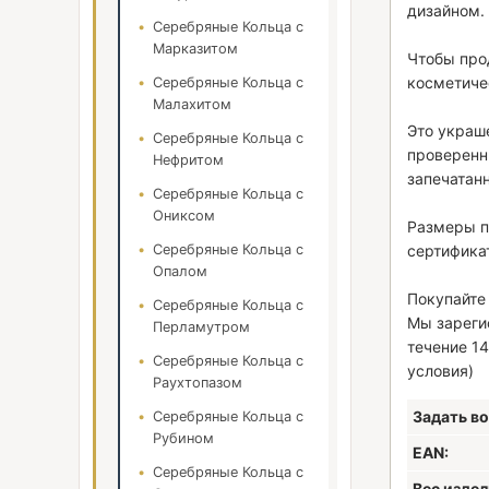
дизайном.
Серебряные Кольца с
Марказитом
Чтобы про
косметиче
Серебряные Кольца с
Малахитом
Это украш
Серебряные Кольца с
проверенн
Нефритом
запечатан
Серебряные Кольца с
Ониксом
Размеры п
Серебряные Кольца с
сертификат
Опалом
Покупайте 
Серебряные Кольца с
Мы зареги
Перламутром
течение 14
Серебряные Кольца с
условия)
Раухтопазом
Задать во
Серебряные Кольца с
Рубином
EAN:
Серебряные Кольца с
Вес издели