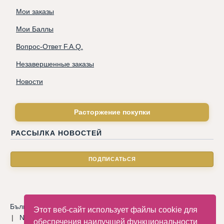
Мои заказы
Мои Баллы
Вопрос-Ответ F.A.Q.
Незавершенные заказы
Новости
Расторжение покупки
РАССЫЛКА НОВОСТЕЙ
Български
|
Català
|
Deutsche
|
Hrvatski
|
Čeština
|
Dansk
Этот веб-сайт использует файлы cookie для
|
Nederlandse
|
English
|
Eesti keel
|
Français
|
Ελληνικά
|
обеспечения наилучшей функциональности