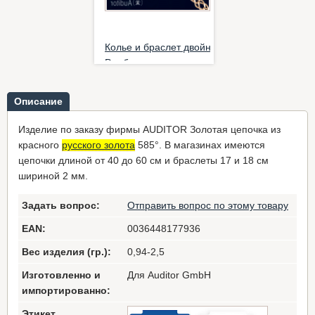
е и браслет двойное
Колье и браслет двойное
 ро...
Ромбо ро...
0 €
*
435,00 €
*
Описание
Изделие по заказу фирмы AUDITOR Золотая цепочка из
красного
русского золота
585°. В магазинах имеются
цепочки длиной от 40 до 60 см и браслеты 17 и 18 см
шириной 2 мм.
Задать вопрос:
Отправить вопрос по этому товару
е и браслет двойное
 ро...
EAN:
0036448177936
0 €
*
Вес изделия (гр.):
0,94-2,5
Изготовленно и
Для Auditor GmbH
импортированно:
Этикет