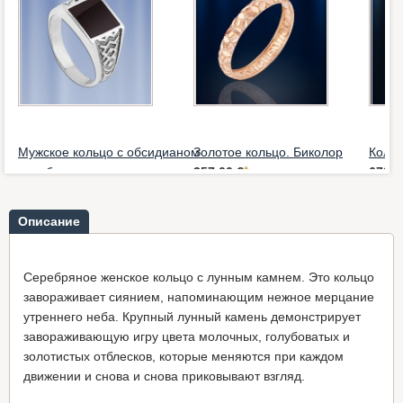
е
Мужское кольцо с обсидианом
Золотое кольцо. Биколор
Кольц
серебро
357,00 €
*
673,0
77,00 €
*
Описание
Серебряное женское кольцо с лунным камнем. Это кольцо
завораживает сиянием, напоминающим нежное мерцание
утреннего неба. Крупный лунный камень демонстрирует
завораживающую игру цвета молочных, голубоватых и
золотистых отблесков, которые меняются при каждом
движении и снова и снова приковывают взгляд.