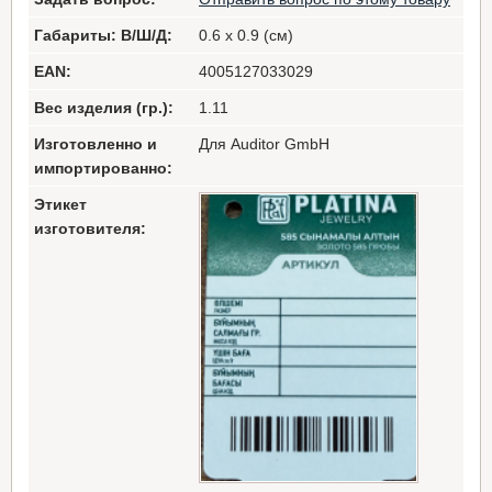
Габариты: В/Ш/Д:
0.6 x 0.9 (см)
EAN:
4005127033029
Вес изделия (гр.):
1.11
Изготовленно и
Для Auditor GmbH
импортированно:
Этикет
изготовителя: