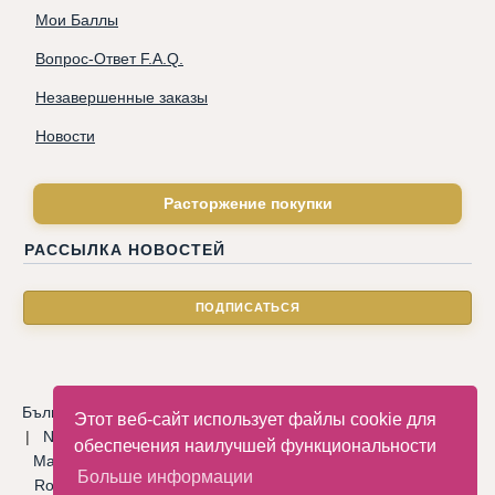
Мои Баллы
Вопрос-Ответ F.A.Q.
Незавершенные заказы
Новости
Расторжение покупки
РАССЫЛКА НОВОСТЕЙ
Български
|
Català
|
Deutsche
|
Hrvatski
|
Čeština
|
Dansk
Этот веб-сайт использует файлы cookie для
|
Nederlandse
|
English
|
Eesti keel
|
Français
|
Ελληνικά
|
обеспечения наилучшей функциональности
Magyar
|
Italiano
|
Latviski
|
Norsk
|
Polski
|
Português
|
Больше информации
Română
|
Русский
|
Српски
|
Slovenský
|
Slovenščina
|