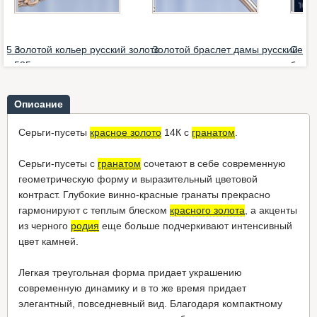
85 с
Золотой кольер русский золото
Золотой браслет дамы русский
Серьг
585
зол...
брилл
3.404,00 €
*
3.533,00 €
*
3.102
Описание
Серьги-пусеты
красное золото
14К с
гранатом
.
Серьги-пусеты с
гранатом
сочетают в себе современную
геометрическую форму и выразительный цветовой
контраст. Глубокие винно-красные гранаты прекрасно
гармонируют с теплым блеском
красного золота
, а акценты
из черного
родия
еще больше подчеркивают интенсивный
цвет камней.
Легкая треугольная форма придает украшению
современную динамику и в то же время придает
элегантный, повседневный вид. Благодаря компактному