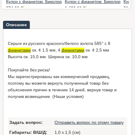
Кулон с фианитом. Биколор
Кулон с фианитом. Биколор
Кулон
374,00 €
*
1.433,00 €
*
512,0
Описание
Серьги из русского красного/белого золота 585° с 8
фианитами
ок. ¢ 1,5 мм, 4
фианитами
ок. ¢ 2,5 мм
Высота ок. 15,0 мм. Ширина ок. 10,0 мм
Покупайте без риска!
Мы зарегистрированы как коммерческий продавец,
поэтому вы можете вернуть полученный товар без
объяснения причин в течение 14 дней, вернув товар и
получив возмещение. (Наши условия)
Задать вопрос:
Отправить вопрос по этому товару
Габариты: В/Ш/Д:
1,0 x 1,5 (см)