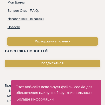
Мои Баллы
Вопрос-Ответ F.A.Q.
Незавершенные заказы
Новости
Расторжение покупки
РАССЫЛКА НОВОСТЕЙ
Български
|
Català
|
Deutsche
|
Hrvatski
|
Čeština
|
Dansk
Этот веб-сайт использует файлы cookie для
|
Nederlandse
|
English
|
Eesti keel
|
Français
|
Ελληνικά
|
обеспечения наилучшей функциональности
Magyar
|
Italiano
|
Latviski
|
Norsk
|
Polski
|
Português
|
Больше информации
Română
|
Русский
|
Српски
|
Slovenský
|
Slovenščina
|