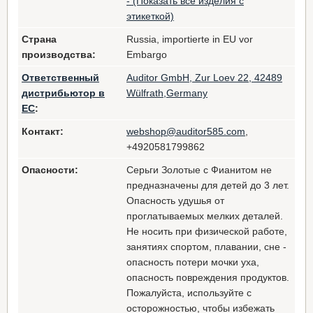
- (Показать все изделия с
этикеткой)
Страна
Russia, importierte in EU vor
производства:
Embargo
Ответственный
Auditor GmbH, Zur Loev 22, 42489
дистрибьютор в
Wülfrath,Germany
ЕС
:
Контакт:
webshop@auditor585.com
,
+4920581799862
Опасности:
Серьги Золотые с Фианитом не
предназначены для детей до 3 лет.
Опасность удушья от
проглатываемых мелких деталей.
Не носить при физической работе,
занятиях спортом, плавании, сне -
опасность потери мочки уха,
опасность повреждения продуктов.
Пожалуйста, используйте с
осторожностью, чтобы избежать