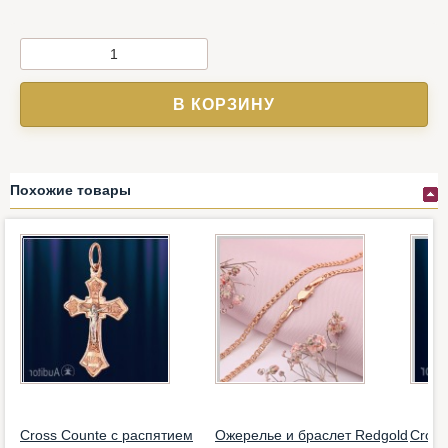
В КОРЗИНУ
Похожие товары
Cross Counte с распятием
Ожерелье и браслет Redgold
Cross