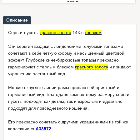
русског...
585 B...
росс..
287,00 €
*
439,00 €
*
55,00
Описание
Серьги-пусеты
красное золото
14К с
топазом
.
Эти серьги-гвоздики с лондонскими голубыми топазами
сочетают в себе четкую форму и насыщенный цветовой
эффект. Глубокие сине-бирюзовые топазы прекрасно
гармонируют с теплым блеском
красного золота
и придают
украшению элегантный вид.
Мягкие округлые линии рамы придают ей приятный и
гармоничный вид. Благодаря компактному размеру серьги-
пусеты подходят как детям, так и взрослым и идеально
подходят для повседневного ношения.
Его прекрасно сочетать с другими украшениями из той же
коллекции ⇒
A33572