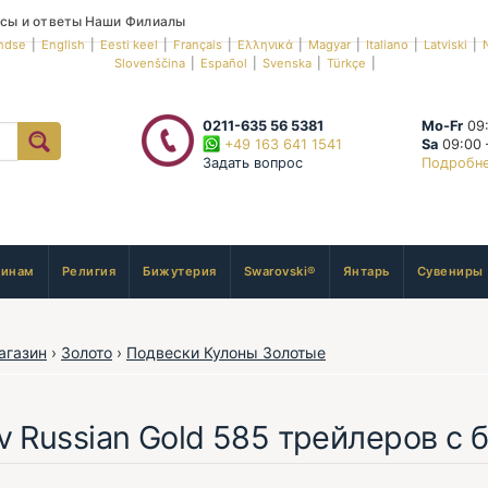
сы и ответы
Наши Филиалы
ndse
|
English
|
Eesti keel
|
Français
|
Ελληνικά
|
Magyar
|
Italiano
|
Latviski
|
Slovenščina
|
Español
|
Svenska
|
Türkçe
|
0211-635 56 5381
Mo-Fr
09:
+49 163 641 1541
Sa
09:00 
Задать вопрос
Подробн
инам
Религия
Бижутерия
Swarovski®
Янтарь
Сувениры
агазин
›
Золото
›
Подвески Кулоны Золотые
v Russian Gold 585 трейлеров с