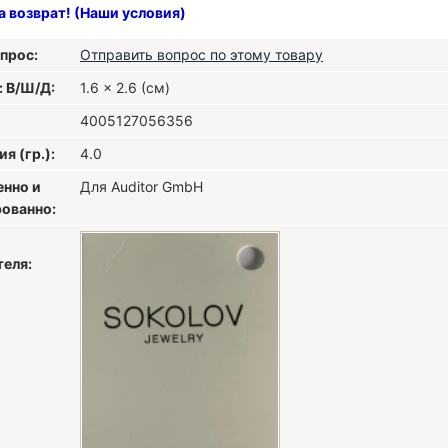
а возврат! (Наши условия)
прос:
Отправить вопрос по этому товару
: В/Ш/Д:
1.6 x 2.6 (см)
4005127056356
я (гр.):
4.0
енно и
Для Auditor GmbH
ованно:
теля: