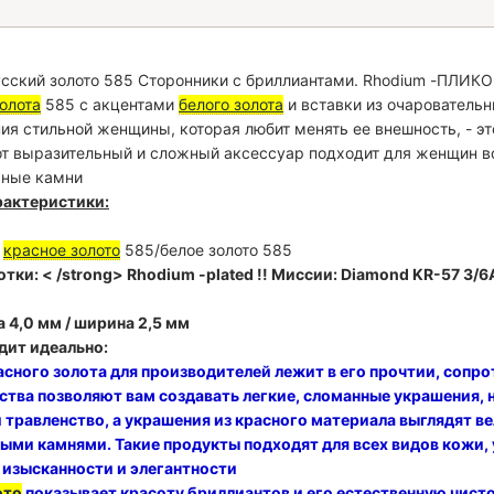
сский золото 585 Сторонники с бриллиантами. Rhodium -ПЛИКО
олота
585 с акцентами
белого золота
и вставки из очарователь
ия стильной женщины, которая любит менять ее внешность, - э
тот выразительный и сложный аксессуар подходит для женщин в
чные камни
актеристики:
:
красное золото
585/белое золото 585
тки: < /strong> Rhodium -plated !!
Миссии:
Diamond KR-57 3/6
а 4,0 мм / ширина 2,5 мм
дит идеально:
асного золота для производителей лежит в его прочтии, сопро
тва позволяют вам создавать легкие, сломанные украшения, н
 травленство, а украшения из красного материала выглядят ве
ыми камнями. Такие продукты подходят для всех видов кожи,
 изысканности и элегантности
ото
показывает красоту бриллиантов и его естественную чистот