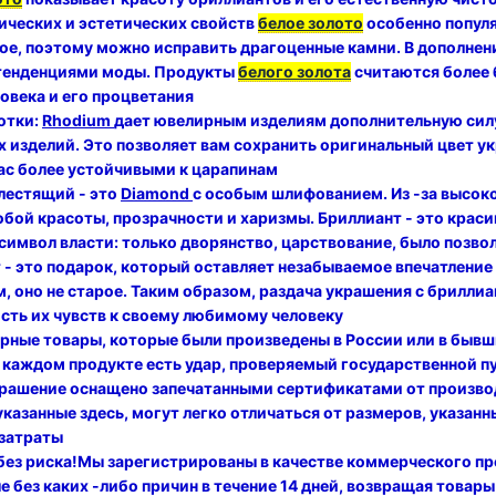
ических и эстетических свойств
белое золото
особенно популя
ое, поэтому можно исправить драгоценные камни. В дополнени
 тенденциями моды. Продукты
белого золота
считаются более 
ловека и его процветания
отки:
Rhodium
дает ювелирным изделиям дополнительную силу,
 изделий. Это позволяет вам сохранить оригинальный цвет у
вас более устойчивыми к царапинам
лестящий - это
Diamond
с особым шлифованием. Из -за высок
обой красоты, прозрачности и харизмы. Бриллиант - это краси
 символ власти: только дворянство, царствование, было позво
 - это подарок, который оставляет незабываемое впечатление 
, оно не старое. Таким образом, раздача украшения с брилли
сть их чувств к своему любимому человеку
рные товары, которые были произведены в России или в бывши
а каждом продукте есть удар, проверяемый государственной 
рашение оснащено запечатанными сертификатами от произво
казанные здесь, могут легко отличаться от размеров, указанны
 затраты
без риска!Мы зарегистрированы в качестве коммерческого пр
е без каких -либо причин в течение 14 дней, возвращая товары