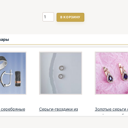
В КОРЗИНУ
вары
 серебряные
Серьги-гвоздики из
Золотые серьги 
я с з...
розового золо...
сапфирами и бри.
€
*
1.331,00 €
*
1.400,00 €
*