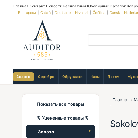
Главная
Контакт
Новости
Бесплатный Ювелирный Каталог
Вопро
Български
|
Català
|
Deutsche
|
Hrvatski
|
Čeština
|
Dansk
|
Nederla
Золото
Серебро
Обручалки
Часы
Детям
Мужч
Главная
›
М
Показать все товары
% Уцененные товары %
Sokolo
Золото