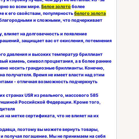
рно во всем мире.
Белое золото
более
е к его свойствам, популярность
белого золота
благородными и сложными, что подчеркивает
 влияет на долговечность и появление
крашений, защищает вас от окисления, потемнения
ого давления и высоких температур бриллиант
вый камень, символ процветания, а в более ранние
лено носить грандиозные бриллианты. Конечно,
на получателя. Время не имеет власти над этим
антами - отличная возможность подчеркнуть
х странах USR из реального, массового 585
пуншиной Российской Федерации. Кроме того,
дителя
х на метке сертификата, что не влияет на их
одавца, поэтому вы можете вернуть товары,
 и получая погашение. Мы не принимаем на себя