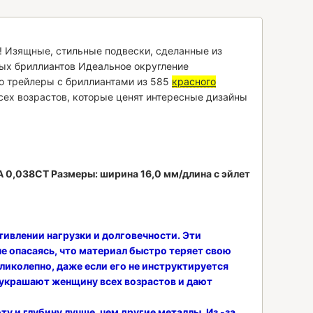
! Изящные, стильные подвески, сделанные из
ных бриллиантов Идеальное округление
то трейлеры с бриллиантами из 585
красного
сех возрастов, которые ценят интересные дизайны
A 0,038CT
Размеры:
ширина 16,0 мм/длина с эйлет
тивлении нагрузки и долговечности. Эти
е опасаясь, что материал быстро теряет свою
ликолепно, даже если его не инструктируется
 украшают женщину всех возрастов и дают
у и глубину лучше, чем другие металлы. Из -за