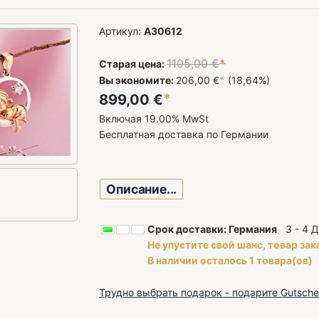
Артикул:
A30612
1105,00
€
*
Старая цена:
Вы экономите:
206,00 €
*
(18,64%)
*
899,00
€
Включая 19.00% MwSt
Бесплатная доставка по Германии
Описание...
Срок доставки: Германия
3 - 4 Д
Не упустите свой шанс, товар зак
В наличии осталось 1 товара(ов)
Трудно выбрать подарок - подарите Gutsche