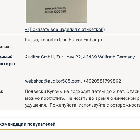
- (Показать все изделия с этикеткой)
Russia, importierte in EU vor Embargo
ства:
енный
Auditor GmbH, Zur Loev 22, 42489 Wülfrath,Germany
ютор в
webshop@auditor585.com
, +4920581799862
и:
Подвески Кулоны не подходят детям до 3 лет. Опасн
можно проглотить. Не носить во время физической р
удушения. Пожалуйста, используйте с осторожность
комендации покупателей