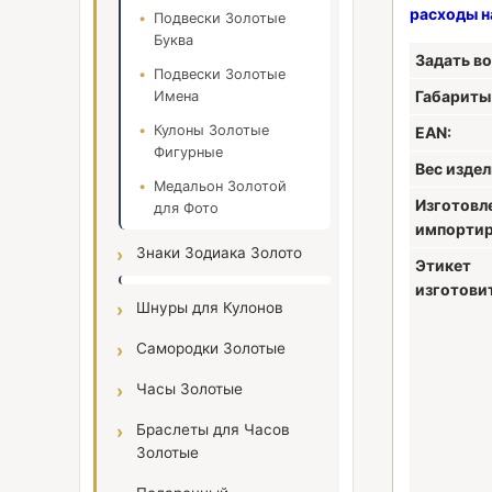
расходы н
Подвески Золотые
Буква
Задать во
Подвески Золотые
Габариты
Имена
Кулоны Золотые
EAN:
Фигурные
Вес издели
Медальон Золотой
Изготовл
для Фото
импортир
Знаки Зодиака Золото
Этикет
изготови
Шнуры для Кулонов
Самородки Золотые
Часы Золотые
Браслеты для Часов
Золотые