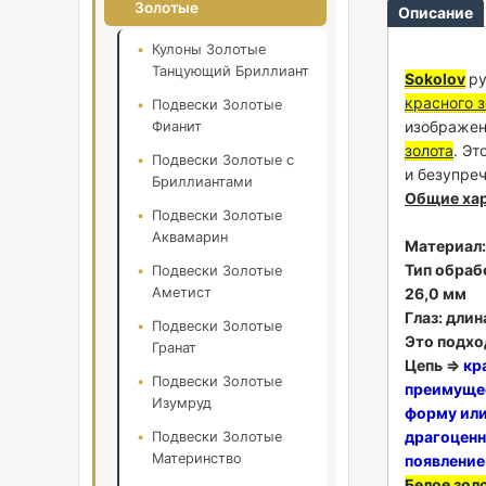
Золотые
Описание
Кулоны Золотые
Танцующий Бриллиант
Sokolov
ру
красного з
Подвески Золотые
изображен
Фианит
золота
. Э
Подвески Золотые с
и безупре
Бриллиантами
Общие хар
Подвески Золотые
Аквамарин
Материал
Тип обрабо
Подвески Золотые
Аметист
26,0 мм
Глаз: длин
Подвески Золотые
Это подхо
Гранат
Цепь ⇒
кр
Подвески Золотые
преимущес
Изумруд
форму или
драгоценн
Подвески Золотые
Материнство
появление
Белое зол