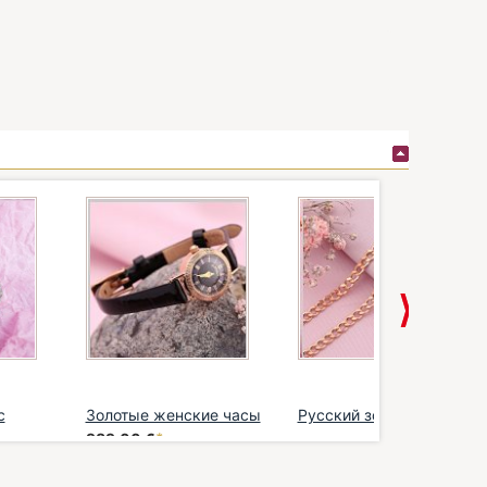
с
Золотые женские часы
Русский золото 585
..
989,00 €
*
ожерелье
919,00 €
*