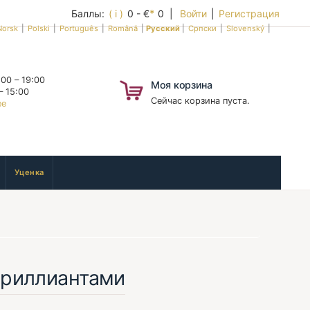
Баллы:
( i )
0 - €
*
0 |
Войти
|
Регистрация
Norsk
|
Polski
|
Português
|
Română
|
Русский
|
Српски
|
Slovenský
|
00 – 19:00
Моя корзина
– 15:00
Сейчас корзина пуста.
ее
Уценка
 бриллиантами