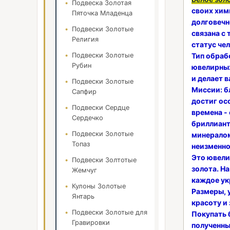
Подвеска Золотая
своих хим
Пяточка Младенца
долговечн
Подвески Золотые
связана с
Религия
статус че
Подвески Золотые
Тип обраб
Рубин
ювелирных
и делает 
Подвески Золотые
Миссии:
б
Сапфир
достиг ос
Подвески Сердце
времена -
Сердечко
бриллиант
Подвески Золотые
минералом
Топаз
неизменно
Это ювели
Подвески Золтотые
золота. Н
Жемчуг
каждое ук
Кулоны Золотые
Размеры, у
Янтарь
красоту и
Подвески Золотые для
Покупать 
Гравировки
полученны