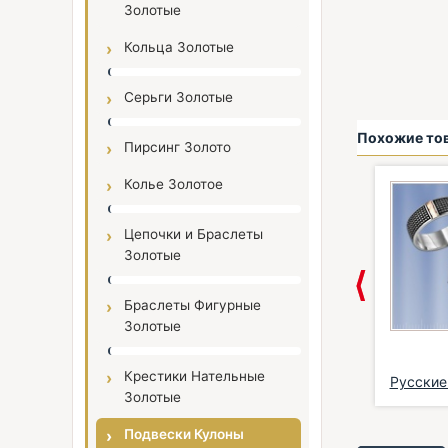
Золотые
Кольца Золотые
Серьги Золотые
Похожие то
Пирсинг Золото
Колье Золотое
Цепочки и Браслеты
Золотые
Браслеты Фигурные
Золотые
Крестики Нательные
Золотая цепочка из
Золотая цепочка 585
Русские
Золотые
красного золо...
ЛЮБОВЬ
украшени
669,00 €
*
485,00 €
*
139,00 
Подвески Кулоны