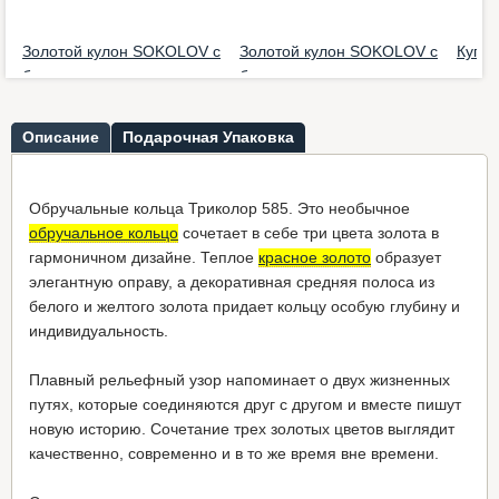
Золотой кулон SOKOLOV с
Золотой кулон SOKOLOV с
Купит
бриллиан...
бриллиан...
пробы
699,00 €
*
725,00 €
*
285,0
Описание
Подарочная Упаковка
Обручальные кольца Триколор 585. Это необычное
обручальное кольцо
сочетает в себе три цвета золота в
гармоничном дизайне. Теплое
красное золото
образует
элегантную оправу, а декоративная средняя полоса из
белого и желтого золота придает кольцу особую глубину и
индивидуальность.
Плавный рельефный узор напоминает о двух жизненных
путях, которые соединяются друг с другом и вместе пишут
новую историю. Сочетание трех золотых цветов выглядит
качественно, современно и в то же время вне времени.