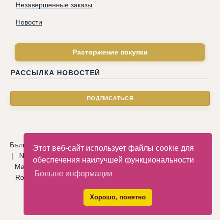
Незавершенные заказы
Новости
Расторжение покупки
РАССЫЛКА НОВОСТЕЙ
Български
|
Català
|
Deutsche
|
Hrvatski
|
Čeština
|
Dansk
Этот веб-сайт использует файлы cookie для
|
Nederlandse
|
English
|
Eesti keel
|
Français
|
Ελληνικά
|
обеспечения наилучшей функциональности
Magyar
|
Italiano
|
Latviski
|
Norsk
|
Polski
|
Português
|
Больше информации
Română
|
Русский
|
Српски
|
Slovenský
|
Slovenščina
|
Español
|
Svenska
|
Türkçe
|
Хорошо, понятно