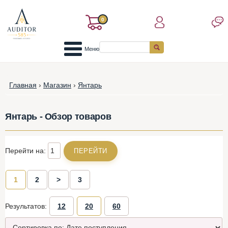
0
Меню
Главная
›
Магазин
›
Янтарь
Янтарь - Обзор товаров
Перейти на:
1
2
>
3
Результатов:
12
20
60