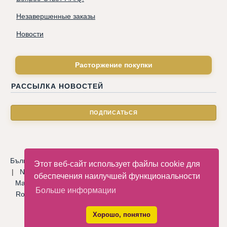
Незавершенные заказы
Новости
Расторжение покупки
РАССЫЛКА НОВОСТЕЙ
Български
|
Català
|
Deutsche
|
Hrvatski
|
Čeština
|
Dansk
Этот веб-сайт использует файлы cookie для
|
Nederlandse
|
English
|
Eesti keel
|
Français
|
Ελληνικά
|
обеспечения наилучшей функциональности
Magyar
|
Italiano
|
Latviski
|
Norsk
|
Polski
|
Português
|
Больше информации
Română
|
Русский
|
Српски
|
Slovenský
|
Slovenščina
|
Español
|
Svenska
|
Türkçe
|
Хорошо, понятно