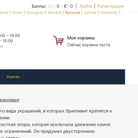
Баллы:
( i )
0 - €
*
0 |
Войти
|
Регистрация
Norsk
|
Polski
|
Português
|
Română
|
Русский
|
Српски
|
Slovenský
|
00 – 19:00
Моя корзина
– 15:00
Сейчас корзина пуста.
ее
Уценка
риллиант
о вида украшений, в которых бриллиант крепится к
ении.
есткая опора, которая исключала движение камня.
их ограничений. Он придумал двустороннюю
ух сторон.