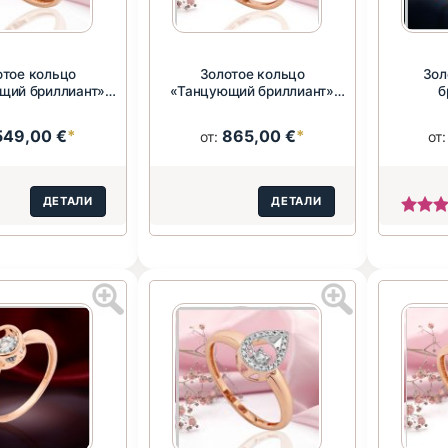
отое кольцо
Золотое кольцо
Зол
щий бриллиант»
«Танцующий бриллиант»
б
85 пробы
585 пробы
549,00 €
*
865,00 €
*
от:
от
ДЕТАЛИ
ДЕТАЛИ