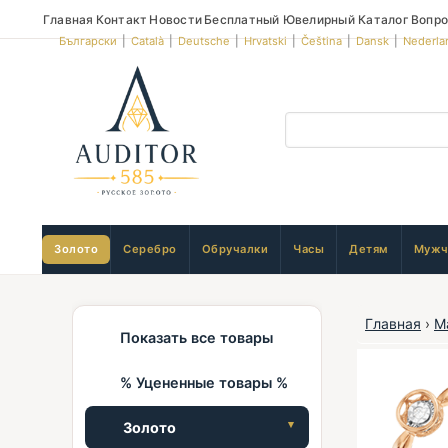
Главная
Контакт
Новости
Бесплатный Ювелирный Каталог
Вопро
Български
|
Català
|
Deutsche
|
Hrvatski
|
Čeština
|
Dansk
|
Nederla
Золото
Серебро
Обручалки
Часы
Детям
Мужч
Главная
›
М
Показать все товары
% Уцененные товары %
Золото