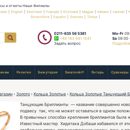
сы и ответы
Наши Филиалы
ndse
|
English
|
Eesti keel
|
Français
|
Ελληνικά
|
Magyar
|
Italiano
|
Latviski
|
Slovenščina
|
Español
|
Svenska
|
Türkçe
|
0211-635 56 5381
Mo-Fr
09:
+49 163 641 1541
Sa
09:00 
Задать вопрос
Подробн
инам
Религия
Бижутерия
Swarovski®
Янтарь
Сувениры
агазин
›
Золото
›
Кольца Золотые
›
Кольца Золотые Танцующий Б
Танцующие Бриллианты — название совершенно новог
подвесу так, что не может оставаться в одном полож
В привычных способах крепления бриллиантов была ж
Известный мастер Хидетака Добаши избавился от эт
свободную опору, ограничивающую камень лишь с дв