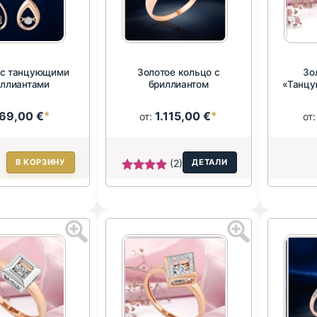
 с танцующими
Золотое кольцо с
Зо
иллиантами
бриллиантом
«Танцу
кра
669,00 €
*
1.115,00 €
*
от:
от
В КОРЗИНУ
(2)
ДЕТАЛИ