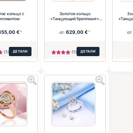
тое кольцо с
Золотое кольцо
Зо
иллиантом
«Танцующий бриллиант»
«Танцу
585 пробы, Герм...
855,00 €
*
629,00 €
*
от:
от
(1)
ДЕТАЛИ
(1)
ДЕТАЛИ