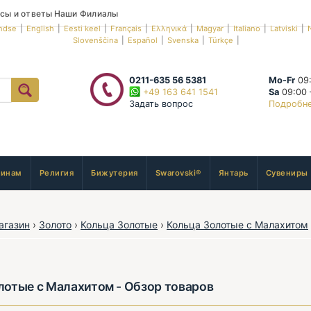
сы и ответы
Наши Филиалы
ndse
|
English
|
Eesti keel
|
Français
|
Ελληνικά
|
Magyar
|
Italiano
|
Latviski
|
Slovenščina
|
Español
|
Svenska
|
Türkçe
|
0211-635 56 5381
Mo-Fr
09:
+49 163 641 1541
Sa
09:00 
Задать вопрос
Подробн
инам
Религия
Бижутерия
Swarovski®
Янтарь
Сувениры
агазин
›
Золото
›
Кольца Золотые
›
Кольца Золотые с Малахитом
лотые с Малахитом - Обзор товаров