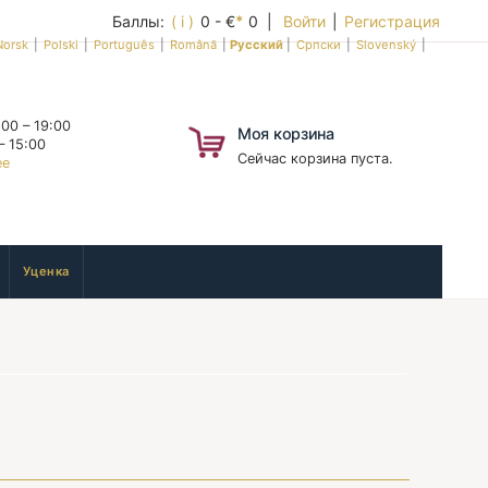
Баллы:
( i )
0 - €
*
0 |
Войти
|
Регистрация
Norsk
|
Polski
|
Português
|
Română
|
Русский
|
Српски
|
Slovenský
|
00 – 19:00
Моя корзина
– 15:00
Сейчас корзина пуста.
ее
Уценка