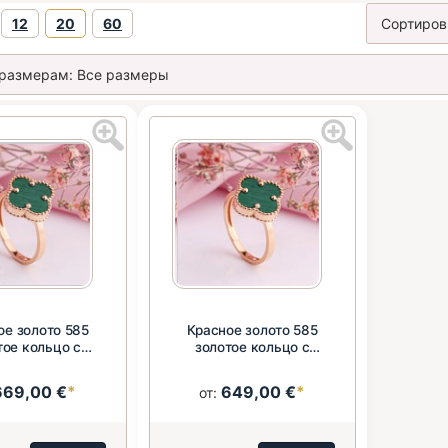
12
20
60
ое золото 585
Красное золото 585
тое кольцо с
золотое кольцо с
хитом ⌀12 мм
малахитом ⌀10 мм
669,00 €
*
649,00 €
*
от: