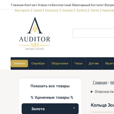
Главная
Контакт
Новости
Бесплатный Ювелирный Каталог
Вопро
Български
|
Català
|
Deutsche
|
Hrvatski
|
Čeština
|
Dansk
|
Nederla
Золото
Серебро
Обручалки
Часы
Детям
Мужч
Главная
›
М
Показать все товары
Опасности
% Уцененные товары %
Кольца Зо
Золото