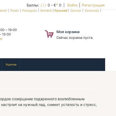
Баллы:
( i )
0 - €
*
0 |
Войти
|
Регистрация
Norsk
|
Polski
|
Português
|
Română
|
Русский
|
Српски
|
Slovenský
|
00 – 19:00
Моя корзина
– 15:00
Сейчас корзина пуста.
ее
Уценка
гордое созерцание подаренного возлюбленным
а настроит на нужный лад, снимет усталость и стресс,