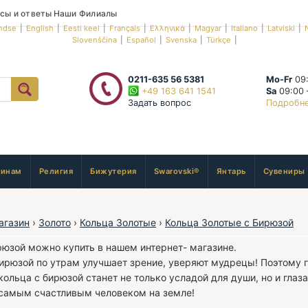
сы и ответы
Наши Филиалы
ndse
|
English
|
Eesti keel
|
Français
|
Ελληνικά
|
Magyar
|
Italiano
|
Latviski
|
Slovenščina
|
Español
|
Svenska
|
Türkçe
|
0211-635 56 5381
Mo-Fr
09:
+49 163 641 1541
Sa
09:00 
Задать вопрос
Подробн
инам
Религия
Бижутерия
Swarovski®
Янтарь
Сувениры
агазин
›
Золото
›
Кольца Золотые
›
Кольца Золотые с Бирюзой
рюзой можно купить в нашем интернет- магазине.
ирюзой по утрам улучшает зрение, уверяют мудрецы! Поэтому 
кольца с бирюзой станет не только усладой для души, но и глаз
 самым счастливым человеком на земле!