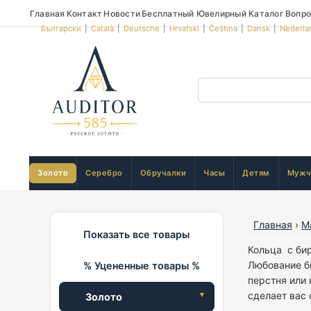
Главная
Контакт
Новости
Бесплатный Ювелирный Каталог
Вопро
Български
|
Català
|
Deutsche
|
Hrvatski
|
Čeština
|
Dansk
|
Nederla
Золото
Серебро
Обручалки
Часы
Детям
Мужч
Главная
›
М
Показать все товары
Кольца с би
Любование б
% Уцененные товары %
перстня или 
сделает вас
Золото