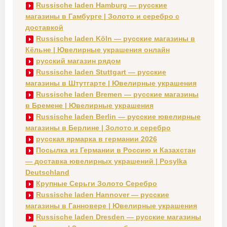
Russische laden Hamburg — русские
магазины в Гамбурге | Золото и серебро с
доставкой
Russische laden Köln — русские магазины в
Кёльне | Ювелирные украшения онлайн
русский магазин рядом
Russische laden Stuttgart — русские
магазины в Штутгарте | Ювелирные украшения
Russische laden Bremen — русские магазины
в Бремене | Ювелирные украшения
Russische laden Berlin — русские ювелирные
магазины в Берлине | Золото и серебро
русская ярмарка в германии 2026
Посылка из Германии в Россию и Казахстан
— доставка ювелирных украшений | Posylka
Deutschland
Крупные Серьги Золото Серебро
Russische laden Hannover — русские
магазины в Ганновере | Ювелирные украшения
Russische laden Dresden — русские магазины