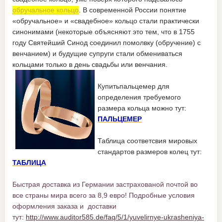
обручальное кольцо
. В современной России понятие
«обручальное» и «свадебное» кольцо стали практически
синонимами (некоторые объясняют это тем, что в 1755
году Святейший Синод соединил помолвку (обручение) с
венчанием) и будущие супруги стали обмениваться
кольцами только в день свадьбы или венчания.
Купитьпальцемер для
определения требуемого
размера кольца можно тут:
ПАЛЬЦЕМЕР
Таблица соответсвия мировых
стандартов размеров колец тут:
ТАБЛИЦА
Быстрая доставка из Германии застрахованой почтой во
все страны мира всего за 8,9 евро! Подробные условия
оформления заказа и доставки
тут:
http://www.auditor585.de/faq/5/1/yuvelirnye-ukrasheniya-