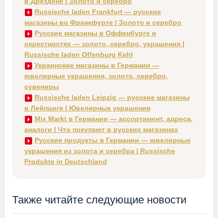
в Дрездене | Золото и серебро
Russische laden Frankfurt — русские
магазины во Франкфурте | Золото и серебро
Русские магазины в Оффенбурге и
окрестностях — золото, серебро, украшения |
Russische laden Offenburg Kehl
Украинские магазины в Германии —
ювелирные украшения, золото, серебро,
сувениры
Russische laden Leipzig — русские магазины
в Лейпциге | Ювелирные украшения
Mix Markt в Германии — ассортимент, адреса,
аналоги | Что покупают в русских магазинах
Русские продукты в Германии — ювелирные
украшения из золота и серебра | Russische
Produkte in Deutschland
Также читайте следующие новости