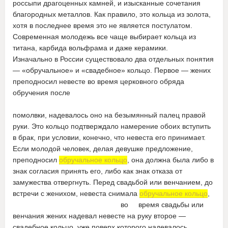
россыпи драгоценных камней, и изысканные сочетания
благородных металлов. Как правило, это кольца из золота,
хотя в последнее время это не является постулатом.
Современная молодежь все чаще выбирает кольца из
титана, карбида вольфрама и даже керамики.
Изначально в России существовало два отдельных понятия
— «обручальное» и «свадебное» кольцо. Первое — жених
преподносил невесте во время церковного обряда
обручения после
помолвки, надевалось оно на безымянный палец правой
руки. Это кольцо подтверждало намерение обоих вступить
в брак, при условии, конечно, что невеста его принимает.
Если молодой человек, делая девушке предложение,
преподносил
обручальное кольцо
, она должна была либо в
знак согласия принять его, либо как знак отказа от
замужества отвергнуть. Перед свадьбой или венчанием, до
встречи с женихом, невеста снимала
обручальное кольцо
,
во время свадьбы или
венчания жених надевал невесте на руку второе —
свадебное кольцо, уже поверх которого надевалось