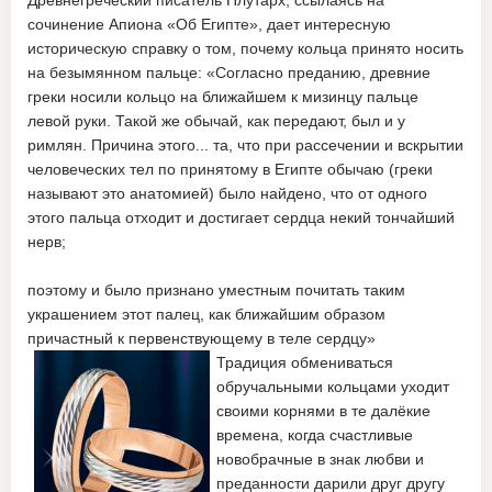
Древнегреческий писатель Плутарх, ссылаясь на
сочинение Апиона «Об Египте», дает интересную
историческую справку о том, почему кольца принято носить
на безымянном пальце: «Согласно преданию, древние
греки носили кольцо на ближайшем к мизинцу пальце
левой руки. Такой же обычай, как передают, был и у
римлян. Причина этого... та, что при рассечении и вскрытии
человеческих тел по принятому в Египте обычаю (греки
называют это анатомией) было найдено, что от одного
этого пальца отходит и достигает сердца некий тончайший
нерв;
поэтому и было признано уместным почитать таким
украшением этот палец, как ближайшим образом
причастный к первенствующему в теле сердцу»
Тради
ция обмениваться
обручальными кольцами уходит
своими корнями в те далёкие
времена, когда счастливые
новобрачные в знак любви и
преданности дарили друг другу