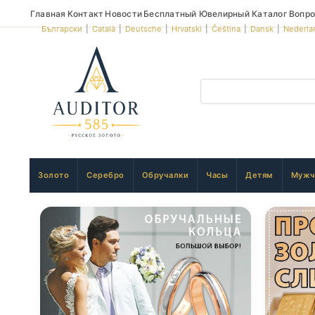
Главная
Контакт
Новости
Бесплатный Ювелирный Каталог
Вопро
Български
|
Català
|
Deutsche
|
Hrvatski
|
Čeština
|
Dansk
|
Nederla
Золото
Серебро
Обручалки
Часы
Детям
Мужч