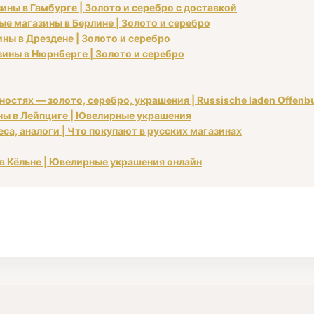
ины в Гамбурге | Золото и серебро с доставкой
ые магазины в Берлине | Золото и серебро
ины в Дрездене | Золото и серебро
зины в Нюрнберге | Золото и серебро
остях — золото, серебро, украшения | Russische laden Offenbu
ины в Лейпциге | Ювелирные украшения
са, аналоги | Что покупают в русских магазинах
 в Кёльне | Ювелирные украшения онлайн