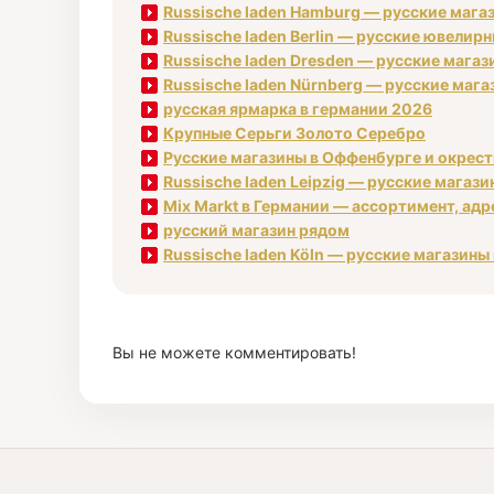
Russische laden Hamburg — русские магаз
Russische laden Berlin — русские ювелирн
Russische laden Dresden — русские магаз
Russische laden Nürnberg — русские мага
русская ярмарка в германии 2026
Крупные Серьги Золото Серебро
Русские магазины в Оффенбурге и окрестн
Russische laden Leipzig — русские магаз
Mix Markt в Германии — ассортимент, адре
русский магазин рядом
Russische laden Köln — русские магазины
Вы не можете комментировать!