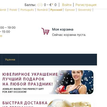
Баллы:
( i )
0 - €
*
0 |
Войти
|
Регистрация
Norsk
|
Polski
|
Português
|
Română
|
Русский
|
Српски
|
Slovenský
|
00 – 19:00
Моя корзина
– 15:00
Сейчас корзина пуста.
ее
Уценка