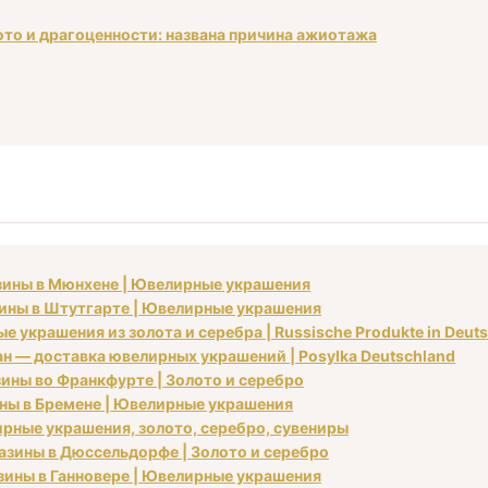
ото и драгоценности: названа причина ажиотажа
азины в Мюнхене | Ювелирные украшения
азины в Штутгарте | Ювелирные украшения
 украшения из золота и серебра | Russische Produkte in Deut
ан — доставка ювелирных украшений | Posylka Deutschland
азины во Франкфурте | Золото и серебро
ины в Бремене | Ювелирные украшения
рные украшения, золото, серебро, сувениры
газины в Дюссельдорфе | Золото и серебро
азины в Ганновере | Ювелирные украшения