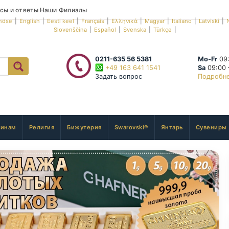
сы и ответы
Наши Филиалы
ndse
|
English
|
Eesti keel
|
Français
|
Ελληνικά
|
Magyar
|
Italiano
|
Latviski
|
Slovenščina
|
Español
|
Svenska
|
Türkçe
|
0211-635 56 5381
Mo-Fr
09:
+49 163 641 1541
Sa
09:00 
Задать вопрос
Подробн
инам
Религия
Бижутерия
Swarovski®
Янтарь
Сувениры