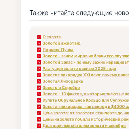
Также читайте следующие ново
О золоте
Золотой ажиотаж
Пирсинг Пупка
Золото - зачем мировые банки его скупа
Золотой Запас - почему важно наращива
Растущее золото осенью 2025 года
Золотая лихорадка XXI века: почему инв
Золотая Лихорадка
Золото и Серебро
Золото - 13 фактов, о которых знают не в
Купить Обручальное Кольцо для Супруже
Золотая лихорадка: как рекорд в $4000 з
Цена золота: от золотого стандарта до н
Цены на золото побили исторический ре
Драгоценные металлы золото и серебро