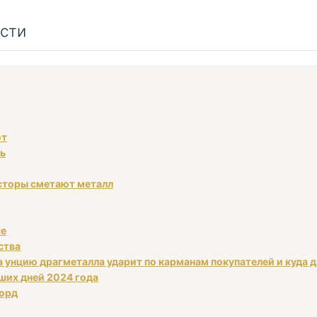
сти
ют
ть
есторы сметают металл
се
ства
а унцию драгметалла ударит по карманам покупателей и куда 
аших дней 2024 года
корд