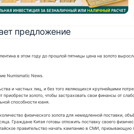
шает предложение
лентина в этом году до прошлой пятницы цена на золото выросла
ние Numismatic News.
ьства и частных лиц, и без того являющихся крупнейшими потре
ят приобрести золото, чтобы застраховать свои финансы от сла
ьной способности юаня.
 количество физического золота для немедленной поставки, о
яца. Граждане Китая готовы отложить поставку своего физическ
итайское правительство начать кампанию в СМИ, призывающую 