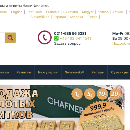
сы и ответы
Наши Филиалы
ndse
|
English
|
Eesti keel
|
Français
|
Ελληνικά
|
Magyar
|
Italiano
|
Latviski
|
Slovenščina
|
Español
|
Svenska
|
Türkçe
|
0211-635 56 5381
Mo-Fr
09:
+49 163 641 1541
Sa
09:00 
Задать вопрос
Подробн
инам
Религия
Бижутерия
Swarovski®
Янтарь
Сувениры