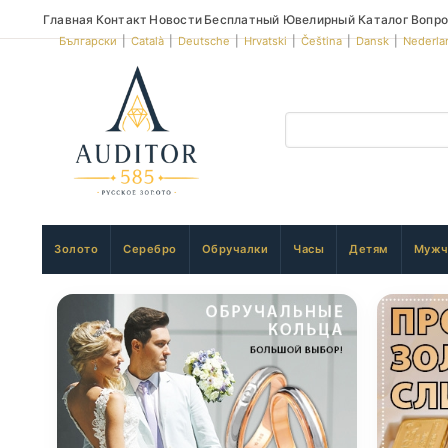
Главная
Контакт
Новости
Бесплатный Ювелирный Каталог
Вопро
Български
|
Català
|
Deutsche
|
Hrvatski
|
Čeština
|
Dansk
|
Nederla
Золото
Серебро
Обручалки
Часы
Детям
Мужч