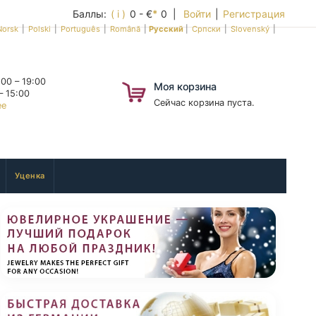
Баллы:
( i )
0 - €
*
0 |
Войти
|
Регистрация
Norsk
|
Polski
|
Português
|
Română
|
Русский
|
Српски
|
Slovenský
|
00 – 19:00
Моя корзина
– 15:00
Сейчас корзина пуста.
ее
Уценка