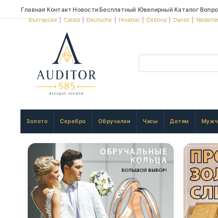
Главная
Контакт
Новости
Бесплатный Ювелирный Каталог
Вопро
Български
|
Català
|
Deutsche
|
Hrvatski
|
Čeština
|
Dansk
|
Nederla
Золото
Серебро
Обручалки
Часы
Детям
Мужч