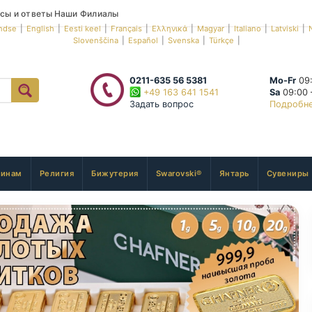
сы и ответы
Наши Филиалы
ndse
|
English
|
Eesti keel
|
Français
|
Ελληνικά
|
Magyar
|
Italiano
|
Latviski
|
Slovenščina
|
Español
|
Svenska
|
Türkçe
|
0211-635 56 5381
Mo-Fr
09:
+49 163 641 1541
Sa
09:00 
Задать вопрос
Подробн
инам
Религия
Бижутерия
Swarovski®
Янтарь
Сувениры