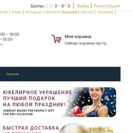
Баллы:
( i )
0 - €
*
0 |
Войти
|
Регистрация
Norsk
|
Polski
|
Português
|
Română
|
Русский
|
Српски
|
Slovenský
|
00 – 19:00
Моя корзина
– 15:00
Сейчас корзина пуста.
ее
Уценка