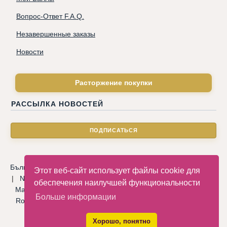
Вопрос-Ответ F.A.Q.
Незавершенные заказы
Новости
Расторжение покупки
РАССЫЛКА НОВОСТЕЙ
Български
|
Català
|
Deutsche
|
Hrvatski
|
Čeština
|
Dansk
Этот веб-сайт использует файлы cookie для
|
Nederlandse
|
English
|
Eesti keel
|
Français
|
Ελληνικά
|
обеспечения наилучшей функциональности
Magyar
|
Italiano
|
Latviski
|
Norsk
|
Polski
|
Português
|
Больше информации
Română
|
Русский
|
Српски
|
Slovenský
|
Slovenščina
|
Español
|
Svenska
|
Türkçe
|
Хорошо, понятно