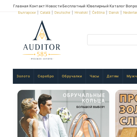
Главная
Контакт
Новости
Бесплатный Ювелирный Каталог
Вопро
Български
|
Català
|
Deutsche
|
Hrvatski
|
Čeština
|
Dansk
|
Nederla
Золото
Серебро
Обручалки
Часы
Детям
Мужч