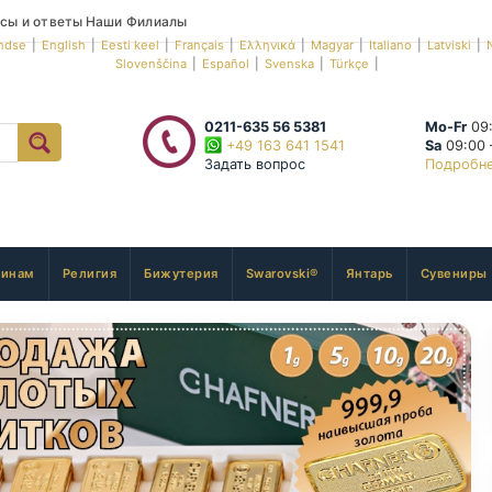
сы и ответы
Наши Филиалы
ndse
|
English
|
Eesti keel
|
Français
|
Ελληνικά
|
Magyar
|
Italiano
|
Latviski
|
Slovenščina
|
Español
|
Svenska
|
Türkçe
|
0211-635 56 5381
Mo-Fr
09:
+49 163 641 1541
Sa
09:00 
Задать вопрос
Подробн
инам
Религия
Бижутерия
Swarovski®
Янтарь
Сувениры