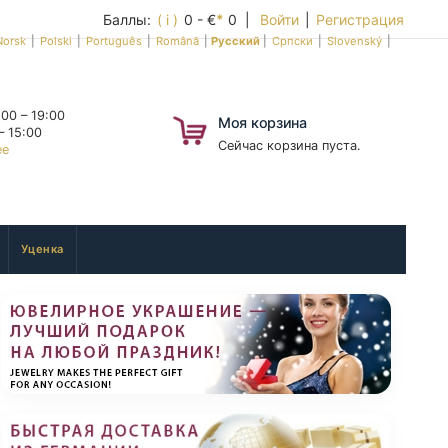
Баллы:
( i )
0 - €
*
0 |
Войти
|
Регистрация
Norsk
|
Polski
|
Português
|
Română
|
Русский
|
Српски
|
Slovenský
|
00 – 19:00
Моя корзина
– 15:00
Сейчас корзина пуста.
ее
Уценка