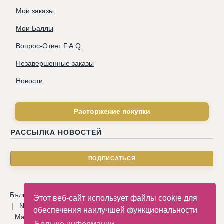
Мои заказы
Мои Баллы
Вопрос-Ответ F.A.Q.
Незавершенные заказы
Новости
Расторжение покупки
РАССЫЛКА НОВОСТЕЙ
Български
|
Català
|
Deutsche
|
Hrvatski
|
Čeština
|
Dansk
Этот веб-сайт использует файлы cookie для
|
Nederlandse
|
English
|
Eesti keel
|
Français
|
Ελληνικά
|
обеспечения наилучшей функциональности
Magyar
|
Italiano
|
Latviski
|
Norsk
|
Polski
|
Português
|