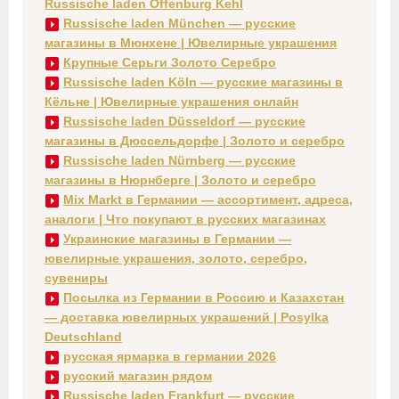
Russische laden Offenburg Kehl
Russische laden München — русские
магазины в Мюнхене | Ювелирные украшения
Крупные Серьги Золото Серебро
Russische laden Köln — русские магазины в
Кёльне | Ювелирные украшения онлайн
Russische laden Düsseldorf — русские
магазины в Дюссельдорфе | Золото и серебро
Russische laden Nürnberg — русские
магазины в Нюрнберге | Золото и серебро
Mix Markt в Германии — ассортимент, адреса,
аналоги | Что покупают в русских магазинах
Украинские магазины в Германии —
ювелирные украшения, золото, серебро,
сувениры
Посылка из Германии в Россию и Казахстан
— доставка ювелирных украшений | Posylka
Deutschland
русская ярмарка в германии 2026
русский магазин рядом
Russische laden Frankfurt — русские