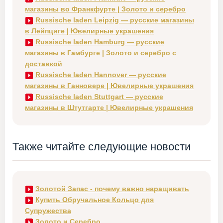
магазины во Франкфурте | Золото и серебро
Russische laden Leipzig — русские магазины
в Лейпциге | Ювелирные украшения
Russische laden Hamburg — русские
магазины в Гамбурге | Золото и серебро с
доставкой
Russische laden Hannover — русские
магазины в Ганновере | Ювелирные украшения
Russische laden Stuttgart — русские
магазины в Штутгарте | Ювелирные украшения
Также читайте следующие новости
Золотой Запас - почему важно наращивать
Купить Обручальное Кольцо для
Супружества
Золото и Серебро