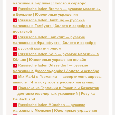
магазины в Берлине | Золото и серебро
Russische laden Bremen — русские магазины
в Бремене | Ювелирные украшения
Russische laden Hamburg — русские
магазины в Гамбурге | Золото и серебро с
доставкой
Russische laden Frankfurt — русские
магазины во Франкфурте | Золото и серебро
русский магазин рядом
Russische laden Köln — русские магазины в
Кёльне | Ювелирные украшения онлайн
Russische laden Düsseldorf — русские
магазины в Дюссельдорфе | Золото и серебро
Mix Markt в Германии — ассортимент, адреса,
аналоги | Что покупают в русских магазинах
Посылка из Германии в Россию и Казахстан
— доставка ювелирных украшений | Posylka
Deutschland
Russische laden München — русские
магазины в Мюнхене | Ювелирные украшения