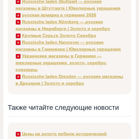
Russische laden Stuttgart — русские
магазины в Штутгарте | Ювелирные украшения
русская ярмарка в германии 2026
Russische laden Nürnberg — русские
магазины в Нюрнберге | Золото и серебро
Крупные Серьги Золото Серебро
Russische laden Hannover — русские
магазины в Ганновере | Ювелирные украшения
Украинские магазины в Германии —
ювелирные украшения, золото, серебро,
сувениры
Russische laden Dresden — русские магазины
в Дрездене | Золото и серебро
Также читайте следующие новости
Цены на золото побили исторический