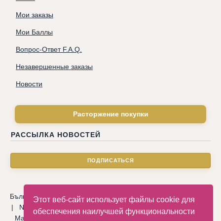
Мои заказы
Мои Баллы
Вопрос-Ответ F.A.Q.
Незавершенные заказы
Новости
Расторжение покупки
РАССЫЛКА НОВОСТЕЙ
Български
|
Català
|
Deutsche
|
Hrvatski
|
Čeština
|
Dansk
Этот веб-сайт использует файлы cookie для
|
Nederlandse
|
English
|
Eesti keel
|
Français
|
Ελληνικά
|
обеспечения наилучшей функциональности
Magyar
|
Italiano
|
Latviski
|
Norsk
|
Polski
|
Português
|