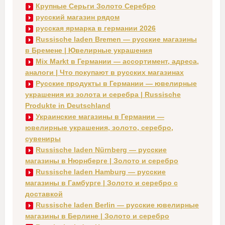
Крупные Серьги Золото Серебро
русский магазин рядом
русская ярмарка в германии 2026
Russische laden Bremen — русские магазины
в Бремене | Ювелирные украшения
Mix Markt в Германии — ассортимент, адреса,
аналоги | Что покупают в русских магазинах
Русские продукты в Германии — ювелирные
украшения из золота и серебра | Russische
Produkte in Deutschland
Украинские магазины в Германии —
ювелирные украшения, золото, серебро,
сувениры
Russische laden Nürnberg — русские
магазины в Нюрнберге | Золото и серебро
Russische laden Hamburg — русские
магазины в Гамбурге | Золото и серебро с
доставкой
Russische laden Berlin — русские ювелирные
магазины в Берлине | Золото и серебро