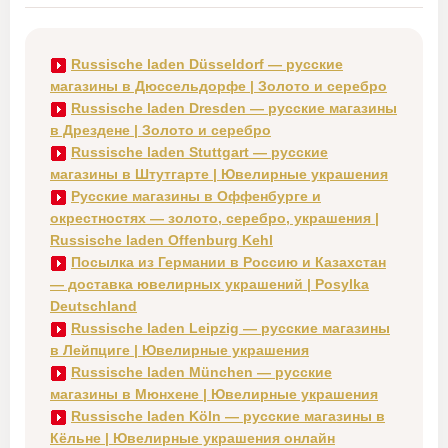
Russische laden Düsseldorf — русские
магазины в Дюссельдорфе | Золото и серебро
Russische laden Dresden — русские магазины
в Дрездене | Золото и серебро
Russische laden Stuttgart — русские
магазины в Штутгарте | Ювелирные украшения
Русские магазины в Оффенбурге и
окрестностях — золото, серебро, украшения |
Russische laden Offenburg Kehl
Посылка из Германии в Россию и Казахстан
— доставка ювелирных украшений | Posylka
Deutschland
Russische laden Leipzig — русские магазины
в Лейпциге | Ювелирные украшения
Russische laden München — русские
магазины в Мюнхене | Ювелирные украшения
Russische laden Köln — русские магазины в
Кёльне | Ювелирные украшения онлайн