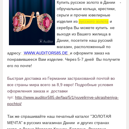
Купить русское золото в Дании -
обручальные кольца, крестики,
серьги и прочие ювелирные
изделия из
русского золота
и
серебра Вы можете купить не
выходя из Вашего жилища в
Дании, посетите наш русский
магазин, расположенный по
адресу:
WWW.AUDITOR585.DE
и оформите заказ на
понравившееся Вам изделие. Через 5-7 дней Вы получите
его по почте!
Быстрая доставка из Германии застрахованой почтой во
все страны мира всего за 8,9 евро! Подробные условия
оформления заказа и доставки
тут:
http://www.auditor585.de/faq/5/1/yuvelirnye-ukrasheniya-
pochtoi/
Так же спрашивайте наш печатный каталог "ЗОЛОТАЯ
МЕЧТА" в русских магазинах Дании и других странах