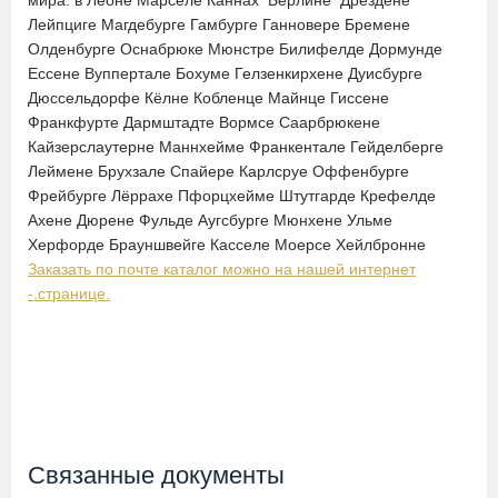
мира. в Леоне Марселе Каннах Берлине Дрездене
Лейпциге Магдебурге Гамбурге Ганновере Бремене
Олденбурге Оснабрюке Мюнстре Билифелде Дормунде
Ессене Вуппертале Бохуме Гелзенкирхене Дуисбурге
Дюссельдорфе Кёлне Кобленце Майнце Гиссене
Франкфурте Дармштадте Вормсе Саарбрюкене
Кайзерслаутерне Маннхейме Франкентале Гейделберге
Леймене Брухзале Спайере Карлсруе Оффенбурге
Фрейбурге Лёррахе Пфорцхейме Штутгарде Крефелде
Ахене Дюрене Фульде Аугсбурге Мюнхене Ульме
Херфорде Брауншвейге Касселе Моерсе Хейлбронне
Заказать по почте каталог можно на нашей интернет
-.странице.
Связанные документы