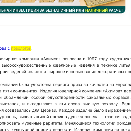
ова с
позолотой
.
велирная компания «Акимов» основана в 1997 году художник
 высокохудожественные ювелирные изделия в технике литья
роизведений является широкое использование декоративных в
компании была удостоена первого приза за качество на Европ
а пяти континентах. Изделия ювелирной компании «Акимов» вс
м обрамлении, особой одухотворенности сакральных образов.
 выставок, и вкладывают в эти слова высшую похвалу. Вед
я создавались для Церкви. Каждое изделие было выражением 
уровень, вызвать живой отклик в душе человека — главная зад
пировать музейные раритеты. Меняющиеся технологии рожда
ерты культурной преемственности. Изделия компании не похо