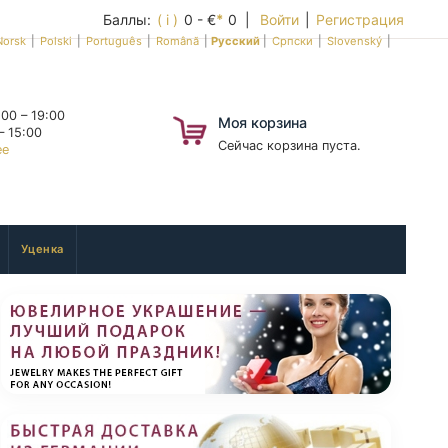
Баллы:
( i )
0 - €
*
0 |
Войти
|
Регистрация
Norsk
|
Polski
|
Português
|
Română
|
Русский
|
Српски
|
Slovenský
|
00 – 19:00
Моя корзина
– 15:00
Сейчас корзина пуста.
ее
Уценка