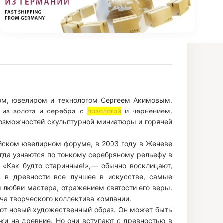
ом, ювелиром и технологом Сергеем Акимовым.
 из золота и серебра с
позолотой
и чернением.
озможностей скульптурной миниатюры и горячей
ейском ювелирном форуме, в 2003 году в Женеве
егда узнаются по тонкому серебряному рельефу в
 «Как будто старинные!»,— обычно восклицают,
ь в древности все лучшее в искусстве, самые
любви мастера, отражением святости его веры.
ача творческого коллектива компании.
ют новый художественный образ. Он может быть
жи на древние. Но они вступают с древностью в