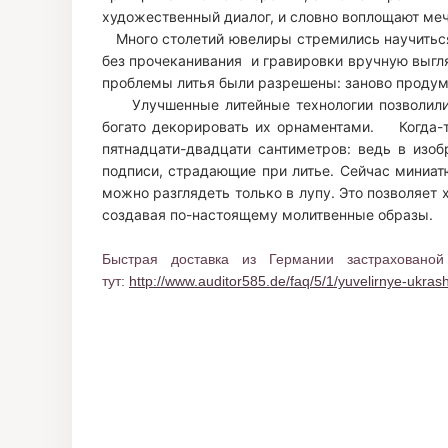
художественный диалог, и словно воплощают ме
Много столетий ювелиры стремились научиться 
без прочеканивания и гравировки вручную выгл
проблемы литья были разрешены: заново продума
Улучшенные литейные технологии позволили ли
богато декорировать их орнаментами. Когда-т
пятнадцати-двадцати сантиметров: ведь в изоб
подписи, страдающие при литье. Сейчас миниат
можно разглядеть только в лупу. Это позволяет
создавая по-настоящему молитвенные образы.
Быстрая доставка из Германии застрахован
тут:
http://www.auditor585.de/faq/5/1/yuvelirnye-ukras