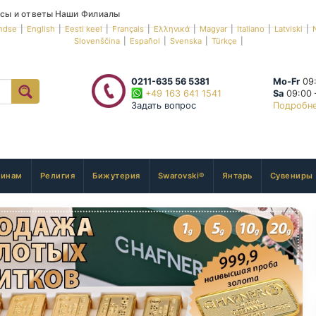
сы и ответы
Наши Филиалы
ndse
|
English
|
Eesti keel
|
Français
|
Ελληνικά
|
Magyar
|
Italiano
|
Latviski
|
Slovenščina
|
Español
|
Svenska
|
Türkçe
|
0211-635 56 5381
Mo-Fr
09:
+49 163 641 1541
Sa
09:00 
Задать вопрос
Подробн
инам
Религия
Бижутерия
Swarovski®
Янтарь
Сувениры