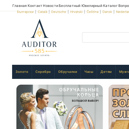
Главная
Контакт
Новости
Бесплатный Ювелирный Каталог
Вопро
Български
|
Català
|
Deutsche
|
Hrvatski
|
Čeština
|
Dansk
|
Nederla
Золото
Серебро
Обручалки
Часы
Детям
Мужч