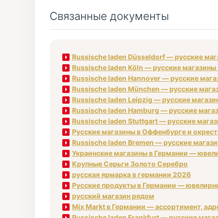
Связанные документы
Russische laden Düsseldorf — русские ма
Russische laden Köln — русские магазины
Russische laden Hannover — русские маг
Russische laden München — русские маг
Russische laden Leipzig — русские магаз
Russische laden Hamburg — русские магаз
Russische laden Stuttgart — русские маг
Русские магазины в Оффенбурге и окрестн
Russische laden Bremen — русские магаз
Украинские магазины в Германии — ювели
Крупные Серьги Золото Серебро
русская ярмарка в германии 2026
Русские продукты в Германии — ювелирные
русский магазин рядом
Mix Markt в Германии — ассортимент, адре
Russische laden Frankfurt — русские маг