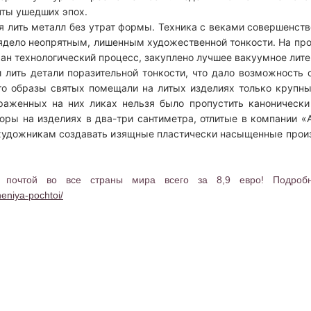
чты ушедших эпох.
лить металл без утрат формы. Техника с веками совершенство
ядело неопрятным, лишенным художественной тонкости. На пр
н технологический процесс, закуплено лучшее вакуумное лите
ть детали поразительной тонкости, что дало возможность с
о образы святых помещали на литых изделиях только крупны
раженных на них ликах нельзя было пропустить канонически
юры на изделиях в два-три сантиметра, отлитые в компании «А
 художникам создавать изящные пластически насыщенные произ
ой почтой во все страны мира всего за 8,9 евро! Подро
heniya-pochtoi/