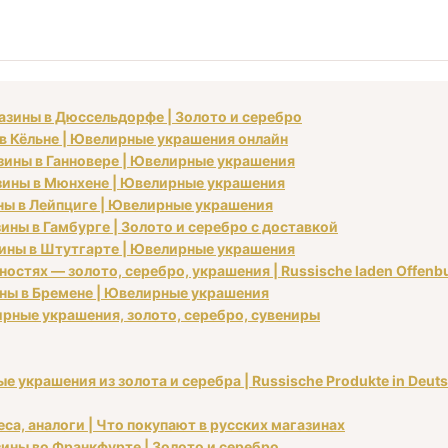
газины в Дюссельдорфе | Золото и серебро
 в Кёльне | Ювелирные украшения онлайн
азины в Ганновере | Ювелирные украшения
азины в Мюнхене | Ювелирные украшения
ины в Лейпциге | Ювелирные украшения
ины в Гамбурге | Золото и серебро с доставкой
азины в Штутгарте | Ювелирные украшения
остях — золото, серебро, украшения | Russische laden Offenbu
ины в Бремене | Ювелирные украшения
рные украшения, золото, серебро, сувениры
 украшения из золота и серебра | Russische Produkte in Deut
са, аналоги | Что покупают в русских магазинах
азины во Франкфурте | Золото и серебро