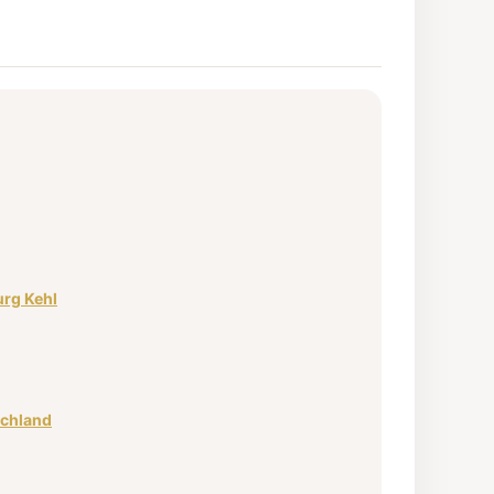
rg Kehl
schland