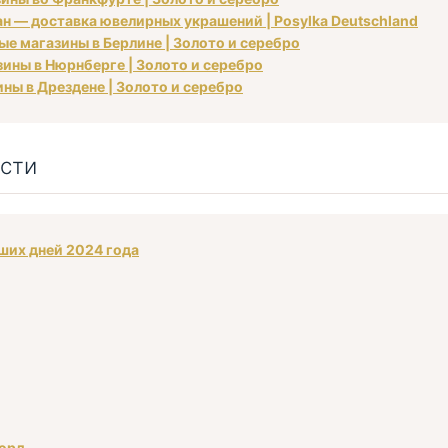
ан — доставка ювелирных украшений | Posylka Deutschland
ые магазины в Берлине | Золото и серебро
зины в Нюрнберге | Золото и серебро
ины в Дрездене | Золото и серебро
сти
аших дней 2024 года
корд