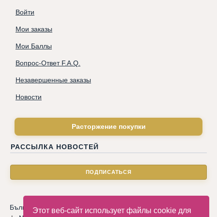
Войти
Мои заказы
Мои Баллы
Вопрос-Ответ F.A.Q.
Незавершенные заказы
Новости
Расторжение покупки
РАССЫЛКА НОВОСТЕЙ
Български
|
Català
|
Deutsche
|
Hrvatski
|
Čeština
|
Dansk
Этот веб-сайт использует файлы cookie для