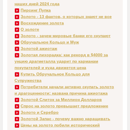
наших дней 2024 года
Пирсинг Пупка
Золото - 13 фактов, о которых знают не все
Восхождение золота
О золоте
Золото - зачем мировые банки его скупают
Обручальное Кольцо и Муж
Золотой ажиотаж
Золотая лихорадка: как рекорд в $4000 за
унцию драгметалла ударит по карманам
покупателей и куда движется цена
Купить Обручальное Кольцо для
Супружества
Потребители начали активно скупать золото
и драгоценности: названа причина ажиотажа
Золотой Слиток за Миллион Долларов
Спрос на золото превышает предложение
Золото и Серебро
Золотой Запас - почему важно наращивать
Цены на золото побили исторический