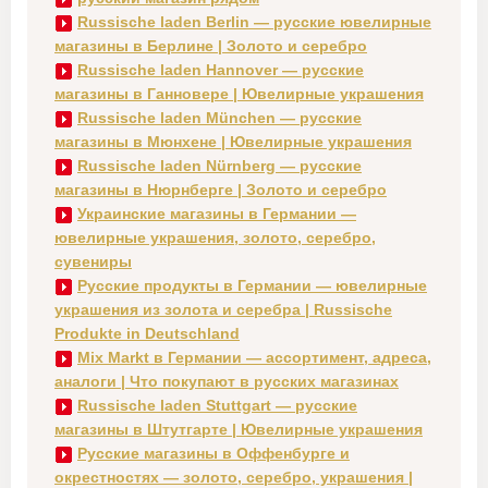
Russische laden Berlin — русские ювелирные
магазины в Берлине | Золото и серебро
Russische laden Hannover — русские
магазины в Ганновере | Ювелирные украшения
Russische laden München — русские
магазины в Мюнхене | Ювелирные украшения
Russische laden Nürnberg — русские
магазины в Нюрнберге | Золото и серебро
Украинские магазины в Германии —
ювелирные украшения, золото, серебро,
сувениры
Русские продукты в Германии — ювелирные
украшения из золота и серебра | Russische
Produkte in Deutschland
Mix Markt в Германии — ассортимент, адреса,
аналоги | Что покупают в русских магазинах
Russische laden Stuttgart — русские
магазины в Штутгарте | Ювелирные украшения
Русские магазины в Оффенбурге и
окрестностях — золото, серебро, украшения |