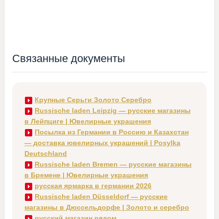
Связанные документы
Крупные Серьги Золото Серебро
Russische laden Leipzig — русские магазины
в Лейпциге | Ювелирные украшения
Посылка из Германии в Россию и Казахстан
— доставка ювелирных украшений | Posylka
Deutschland
Russische laden Bremen — русские магазины
в Бремене | Ювелирные украшения
русская ярмарка в германии 2026
Russische laden Düsseldorf — русские
магазины в Дюссельдорфе | Золото и серебро
русский магазин рядом