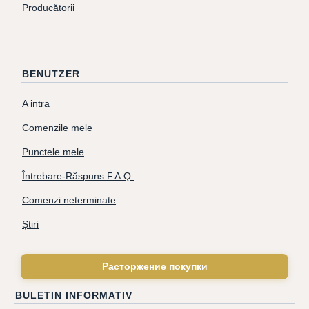
Producătorii
BENUTZER
A intra
Comenzile mele
Punctele mele
Întrebare-Răspuns F.A.Q.
Comenzi neterminate
Știri
Расторжение покупки
BULETIN INFORMATIV